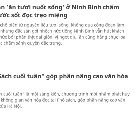
ản ‘ăn tươi nuốt sống' ở Ninh Bình chấm
nước sốt đọc trẹo miệng
chế biến từ nguyên liệu tươi sống, không qua công đoạn làm
 nhưng đặc sản gỏi nhệch nức tiếng Ninh Bình vẫn hút khách
ức bởi phần thịt dai giòn, vị ngọt dịu, ăn cùng hàng chục loại
ớc chấm sánh quyện đặc trưng.
Sách cuối tuần" góp phần nâng cao văn hóa
h cuối tuần” là một sáng kiến, chương trình mới nhằm phát huy
 không gian văn hóa đọc tại Phố sách, góp phần nâng cao văn
của Hà Nội.