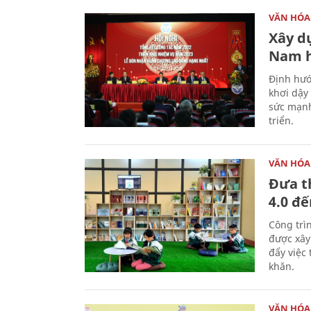
VĂN HÓA
Xây d
Nam 
Định hướ
khơi dậy
sức mạnh
triển.
VĂN HÓA
Đưa t
4.0 đ
Công trì
được xây
đẩy việc 
khăn.
VĂN HÓA