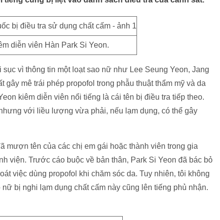
êm diễn viên Hàn Park Si Yeon.
i sục vì thông tin một loạt sao nữ như Lee Seung Yeon, Jang
 gây mê trái phép propofol trong phẫu thuật thẩm mỹ và da
n kiêm diễn viên nổi tiếng là cái tên bị điều tra tiếp theo.
nhưng với liều lượng vừa phải, nếu lạm dụng, có thể gây
đã mượn tên của các chị em gái hoặc thành viên trong gia
nh viện. Trước cáo buộc về bản thân, Park Si Yeon đã bác bỏ
 soát việc dùng propofol khi chăm sóc da. Tuy nhiên, tôi không
 nữ bị nghi lạm dụng chất cấm này cũng lên tiếng phủ nhận.