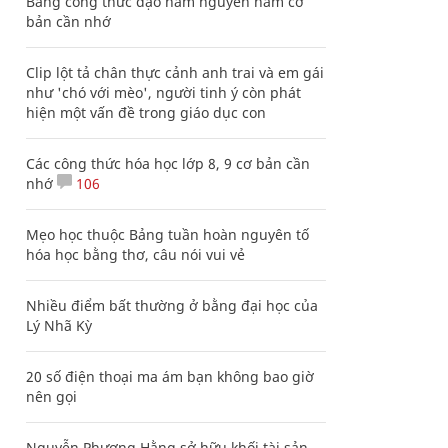
Bảng công thức đạo hàm nguyên hàm cơ
bản cần nhớ
Clip lột tả chân thực cảnh anh trai và em gái
như 'chó với mèo', người tinh ý còn phát
hiện một vấn đề trong giáo dục con
Các công thức hóa học lớp 8, 9 cơ bản cần
nhớ
106
Mẹo học thuộc Bảng tuần hoàn nguyên tố
hóa học bằng thơ, câu nói vui vẻ
Nhiều điểm bất thường ở bằng đại học của
Lý Nhã Kỳ
20 số điện thoại ma ám bạn không bao giờ
nên gọi
Nguyễn Phương Hằng sở hữu khối tài sản