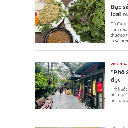
Đặc s
loại 
Dù được 
chín nào
thưởng th
lá và nư
VĂN HÓA
"Phố 
đọc
“Phố Sác
hiệu quả
hóa đọc 