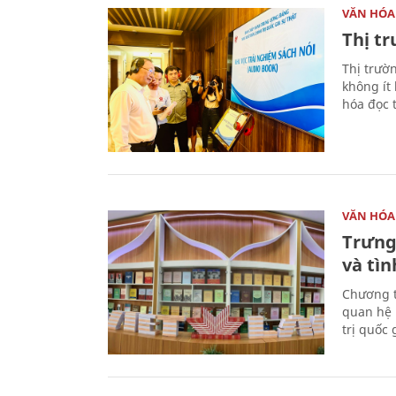
VĂN HÓA
Thị t
Thị trườ
không ít
hóa đọc 
VĂN HÓA
Trưng
và tìn
Chương t
quan hệ 
trị quốc 