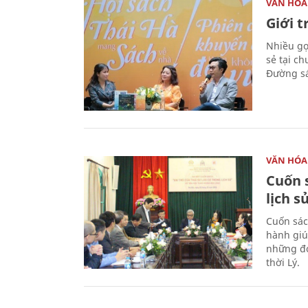
VĂN HÓA
Giới 
Nhiều gợi
sẻ tại c
Đường sá
VĂN HÓA
Cuốn s
lịch s
Cuốn sác
hành giú
những đó
thời Lý.