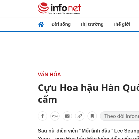
Đời sống
Thị trường
Thế giới
VĂN HÓA
Cựu Hoa hậu Hàn Quốc
cấm
Sau nữ diễn viên "Mối tình đầu" Lee Seun
Yeon – cựu Hoa hậu Hàn kiêm diễn viên nổi 