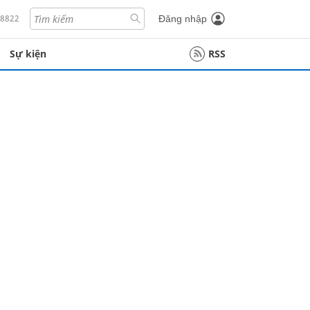
18822
Đăng nhập
Sự kiện
RSS