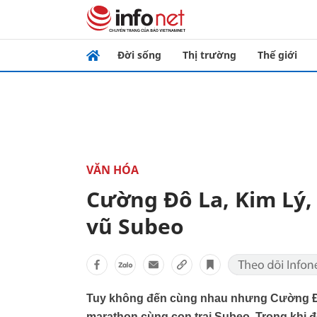
Đời sống
Thị trường
Thế giới
VĂN HÓA
Cường Đô La, Kim Lý,
vũ Subeo
Tuy không đến cùng nhau nhưng Cường Đô
marathon cùng con trai Subeo. Trong khi đ