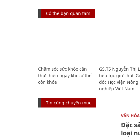
Có thể bạn quan tâm
Chăm sóc sức khỏe cần
GS.TS Nguyễn Thị 
thực hiện ngay khi cơ thể
tiếp tục giữ chức 
còn khỏe
đốc Học viện Nông
nghiệp Việt Nam
Tin cùng chuyên mục
VĂN HÓA
Đặc s
loại 