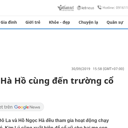
Hotline: 09161
Gia đình
Giới trẻ
Khỏe - đẹp
Chuyện lạ
Quân sự
30/09/2019 15:58 (GMT+07:00)
 Hà Hồ cùng đến trường cổ
 La và Hồ Ngọc Hà đều tham gia hoạt động chạy
ó, Kim Lý cũng xuất hiện để cổ vũ cho hai mẹ con.