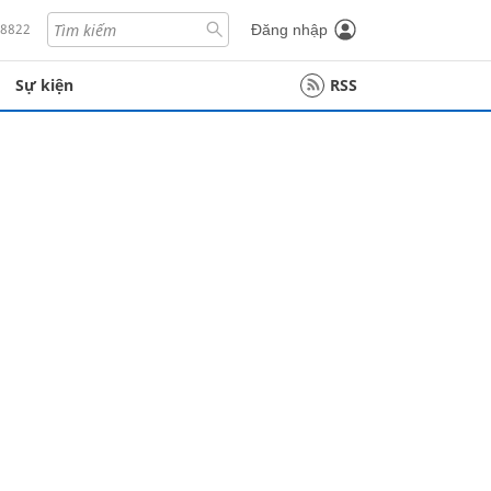
18822
Đăng nhập
Sự kiện
RSS