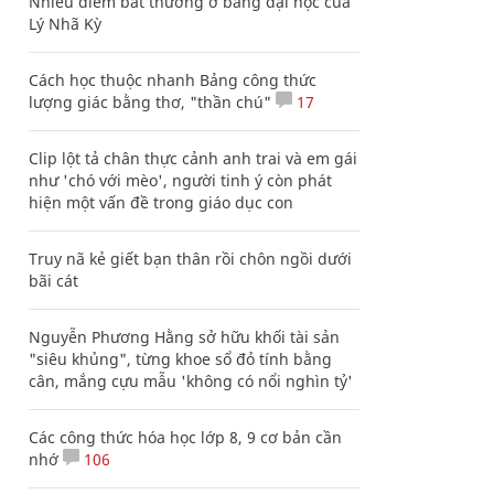
Nhiều điểm bất thường ở bằng đại học của
Lý Nhã Kỳ
Cách học thuộc nhanh Bảng công thức
lượng giác bằng thơ, "thần chú"
17
Clip lột tả chân thực cảnh anh trai và em gái
như 'chó với mèo', người tinh ý còn phát
hiện một vấn đề trong giáo dục con
Truy nã kẻ giết bạn thân rồi chôn ngồi dưới
bãi cát
Nguyễn Phương Hằng sở hữu khối tài sản
"siêu khủng", từng khoe sổ đỏ tính bằng
cân, mắng cựu mẫu 'không có nổi nghìn tỷ'
Các công thức hóa học lớp 8, 9 cơ bản cần
nhớ
106