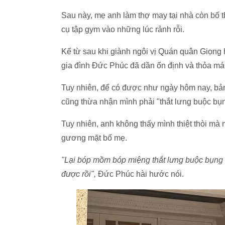
Sau này, mẹ anh làm thợ may tại nhà còn bố thì 
cụ tập gym vào những lúc rảnh rỗi.
Kể từ sau khi giành ngôi vị Quán quân Giọng
gia đình Đức Phúc đã dần ổn định và thỏa má
Tuy nhiên, để có được như ngày hôm nay, bản
cũng thừa nhận mình phải "thắt lưng buộc bụ
Tuy nhiên, anh không thấy mình thiệt thòi mà 
gương mặt bố mẹ.
"Lại bóp mồm bóp miệng thắt lưng buộc bụng m
được rồi",
Đức Phúc hài hước nói.