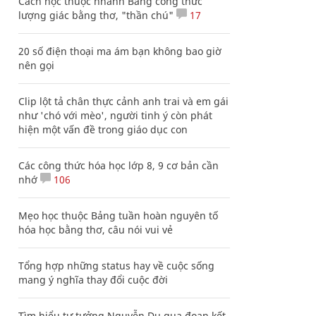
Cách học thuộc nhanh Bảng công thức
lượng giác bằng thơ, "thần chú"
17
20 số điện thoại ma ám bạn không bao giờ
nên gọi
Clip lột tả chân thực cảnh anh trai và em gái
như 'chó với mèo', người tinh ý còn phát
hiện một vấn đề trong giáo dục con
Các công thức hóa học lớp 8, 9 cơ bản cần
nhớ
106
Mẹo học thuộc Bảng tuần hoàn nguyên tố
hóa học bằng thơ, câu nói vui vẻ
Tổng hợp những status hay về cuộc sống
mang ý nghĩa thay đổi cuộc đời
Tìm hiểu tư tưởng Nguyễn Du qua đoạn kết