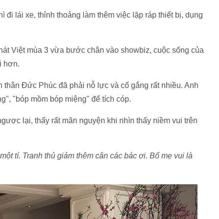
đi lái xe, thỉnh thoảng làm thêm việc lặp ráp thiết bị, dụng
 hát Việt mùa 3 vừa bước chân vào showbiz, cuộc sống của
i hơn.
 thân Đức Phúc đã phải nỗ lực và cố gắng rất nhiều. Anh
ng", "bóp mồm bóp miệng" để tích cóp.
ngược lại, thấy rất mãn nguyện khi nhìn thấy niềm vui trên
ột tí. Tranh thủ giảm thêm cân các bác ơi. Bố mẹ vui là