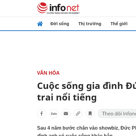
Đời sống
Thị trường
Thế giới
VĂN HÓA
Cuộc sống gia đình Đứ
trai nổi tiếng
Sau 4 năm bước chân vào showbiz, Đức Phú
đình anh có cuộc sống khác hẳn.