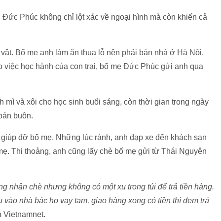
 Đức Phúc không chỉ lột xác về ngoại hình mà còn khiến cả
t vật. Bố mẹ anh làm ăn thua lỗ nên phải bán nhà ở Hà Nội,
o việc học hành của con trai, bố mẹ Đức Phúc gửi anh qua
mì và xôi cho học sinh buổi sáng, còn thời gian trong ngày
 bán buôn.
iúp đỡ bố mẹ. Những lúc rảnh, anh đạp xe đến khách sạn
ẹ. Thi thoảng, anh cũng lấy chè bố mẹ gửi từ Thái Nguyên
 nhận chè nhưng không có một xu trong túi để trả tiền hàng.
vào nhà bác họ vay tạm, giao hàng xong có tiền thì đem trả
n Vietnamnet.