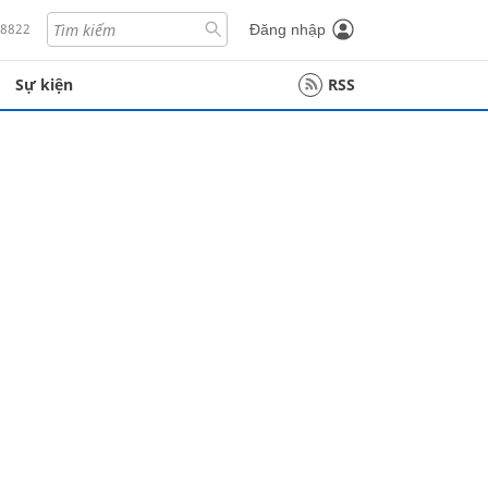
18822
Đăng nhập
Sự kiện
RSS