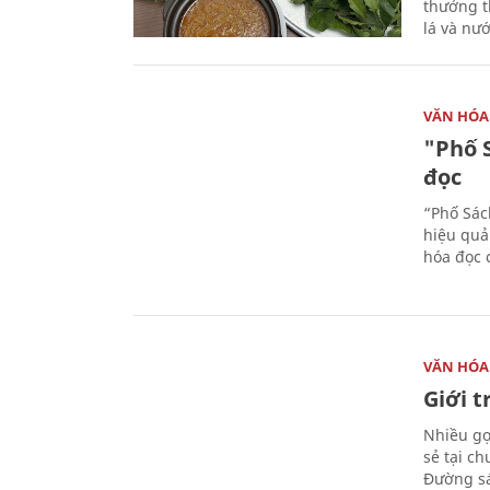
thưởng th
lá và nư
VĂN HÓA
"Phố 
đọc
“Phố Sác
hiệu quả
hóa đọc 
VĂN HÓA
Giới 
Nhiều gợi
sẻ tại c
Đường sá