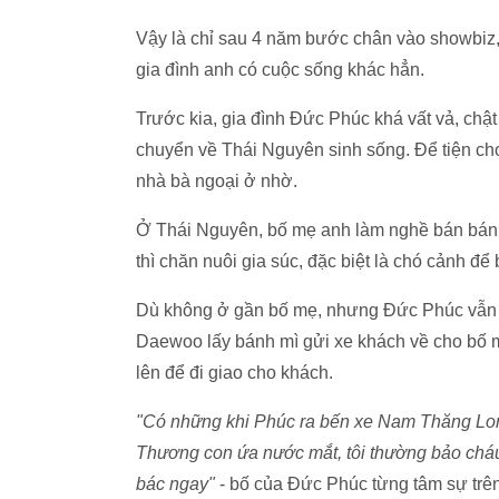
Vậy là chỉ sau 4 năm bước chân vào showbiz,
gia đình anh có cuộc sống khác hẳn.
Trước kia, gia đình Đức Phúc khá vất vả, chậ
chuyển về Thái Nguyên sinh sống. Để tiện ch
nhà bà ngoại ở nhờ.
Ở Thái Nguyên, bố mẹ anh làm nghề bán bánh 
thì chăn nuôi gia súc, đặc biệt là chó cảnh để
Dù không ở gần bố mẹ, nhưng Đức Phúc vẫn g
Daewoo lấy bánh mì gửi xe khách về cho bố m
lên để đi giao cho khách.
"Có những khi Phúc ra bến xe Nam Thăng Long
Thương con ứa nước mắt, tôi thường bảo cháu 
bác ngay"
- bố của Đức Phúc từng tâm sự trê