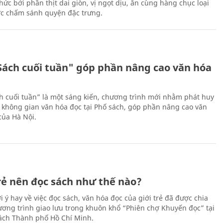
ức bởi phần thịt dai giòn, vị ngọt dịu, ăn cùng hàng chục loại
ớc chấm sánh quyện đặc trưng.
Sách cuối tuần" góp phần nâng cao văn hóa
h cuối tuần” là một sáng kiến, chương trình mới nhằm phát huy
 không gian văn hóa đọc tại Phố sách, góp phần nâng cao văn
của Hà Nội.
trẻ nên đọc sách như thế nào?
 ý hay về việc đọc sách, văn hóa đọc của giới trẻ đã được chia
hương trình giao lưu trong khuôn khổ “Phiên chợ Khuyến đọc” tại
ch Thành phố Hồ Chí Minh.