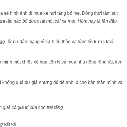
a sẻ hình ảnh đi mua xe hơi tặng bố mẹ. Đồng thời tâm sự:
chưa lần nào bố được lái một cái xe mới. Hôm nay là lần đầu
ợi từ cư dân mạng vì sự hiếu thảo và trầm trồ trước khả
mình một chiếc xế hộp tiền tỷ và mua nhà riêng rộng rãi, tiện
ại không quá dư giả nhưng đủ để anh lo cho bản thân mình và
à có giá trị của con trai tặng
g vất vả