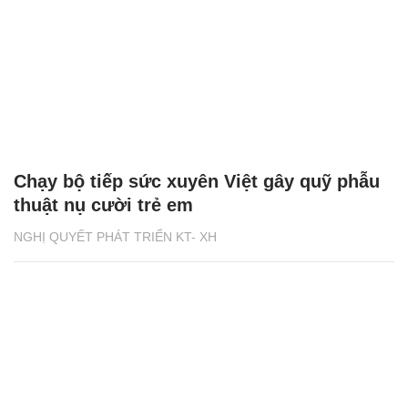
Chạy bộ tiếp sức xuyên Việt gây quỹ phẫu
thuật nụ cười trẻ em
NGHỊ QUYẾT PHÁT TRIỂN KT- XH