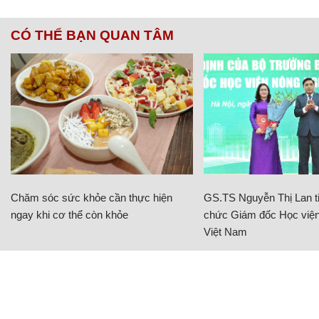
CÓ THỂ BẠN QUAN TÂM
Chăm sóc sức khỏe cần thực hiện
GS.TS Nguyễn Thị Lan ti
ngay khi cơ thể còn khỏe
chức Giám đốc Học viện
Việt Nam