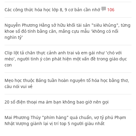
Các công thức hóa học lớp 8, 9 cơ bản cần nhớ
106
Nguyễn Phương Hằng sở hữu khối tài sản "siêu khủng", từng
khoe sổ đỏ tính bằng cân, mắng cựu mẫu 'không có nổi
nghìn tỷ'
Clip lột tả chân thực cảnh anh trai và em gái như 'chó với
mèo', người tinh ý còn phát hiện một vấn đề trong giáo dục
con
Mẹo học thuộc Bảng tuần hoàn nguyên tố hóa học bằng thơ,
câu nói vui vẻ
20 số điện thoại ma ám bạn không bao giờ nên gọi
Mai Phương Thúy "phím hàng" quá chuẩn, vợ tỷ phú Phạm
Nhật Vượng giành lại vị trí top 5 người giàu nhất