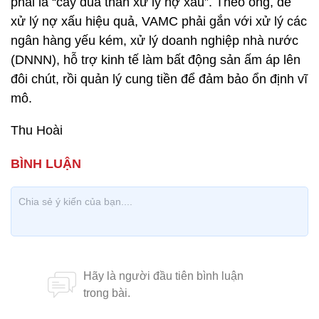
phải là “cây đũa thần xử lý nợ xấu”. Theo ông, để
xử lý nợ xấu hiệu quả, VAMC phải gắn với xử lý các
ngân hàng yếu kém, xử lý doanh nghiệp nhà nước
(DNNN), hỗ trợ kinh tế làm bất động sản ấm áp lên
đôi chút, rồi quản lý cung tiền để đảm bảo ổn định vĩ
mô.
Thu Hoài