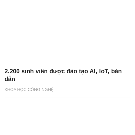
2.200 sinh viên được đào tạo AI, IoT, bán
dẫn
KHOA HỌC CÔNG NGHỆ