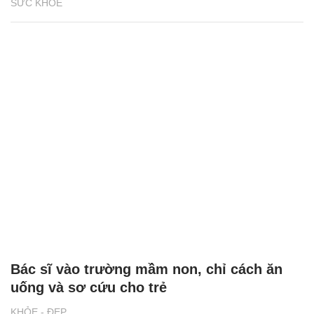
SỨC KHỎE
Bác sĩ vào trường mầm non, chỉ cách ăn
uống và sơ cứu cho trẻ
KHỎE - ĐẸP