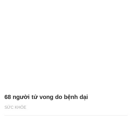
68 người tử vong do bệnh dại
SỨC KHỎE