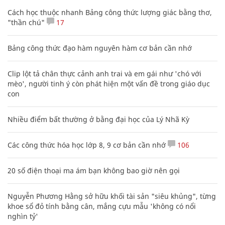
Cách học thuộc nhanh Bảng công thức lượng giác bằng thơ,
"thần chú"
17
Bảng công thức đạo hàm nguyên hàm cơ bản cần nhớ
Clip lột tả chân thực cảnh anh trai và em gái như 'chó với
mèo', người tinh ý còn phát hiện một vấn đề trong giáo dục
con
Nhiều điểm bất thường ở bằng đại học của Lý Nhã Kỳ
Các công thức hóa học lớp 8, 9 cơ bản cần nhớ
106
20 số điện thoại ma ám bạn không bao giờ nên gọi
Nguyễn Phương Hằng sở hữu khối tài sản "siêu khủng", từng
khoe sổ đỏ tính bằng cân, mắng cựu mẫu 'không có nổi
nghìn tỷ'