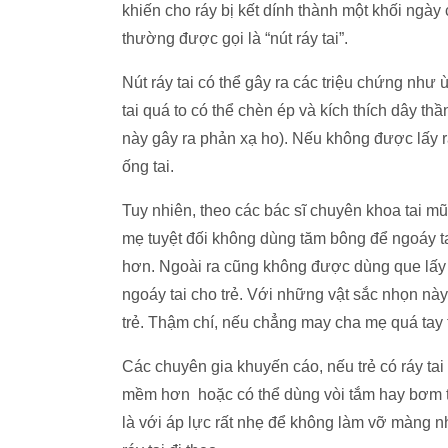
khiến cho ráy bị kết dính thành một khối ngày 
thường được gọi là “nút ráy tai”.
Nút ráy tai có thể gây ra các triệu chứng như ù
tai quá to có thể chèn ép và kích thích dây thầ
này gây ra phản xạ ho). Nếu không được lấy ra
ống tai.
Tuy nhiên, theo các bác sĩ chuyên khoa tai mũi
mẹ tuyệt đối không dùng tăm bông để ngoáy tai
hơn. Ngoài ra cũng không được dùng que lấy r
ngoáy tai cho trẻ. Với những vật sắc nhọn này
trẻ. Thậm chí, nếu chẳng may cha mẹ quá tay t
Các chuyên gia khuyến cáo, nếu trẻ có ráy tai
mềm hơn hoặc có thể dùng vòi tắm hay bơm tiê
là với áp lực rất nhẹ để không làm vỡ màng nh