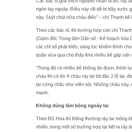
Các bác sĩ giải thích nguyên nhân là do, ráy t
ngón tay ngoáy. Điều này rất dễ bị trầy xước 
này. Suýt chút nữa cháu điếc” – chị Thanh kể l
Theo các bác sĩ, thì trường hợp con chị Tha
(Giám đốc Trung tâm Dân số - Kế hoạch hóa G
các chỉ số phát triển, sàng lọc khiếm thính c
quận vừa qua cho thấy khá nhiều trẻ gặp vấn đ
“Trong đó có nhiều trẻ không đo được thính lự
cháu thì có tới 4 cháu ráy tai bít đặc 2 lỗ tai
tai cứng chắc như viên sỏi. Những cháu này, m
mạnh.
Không dùng tăm bông ngoáy tai
Theo BS Hoa thì thông thường ráy tai mỏng kh
nhiên, trong một số trường hợp lại tiết ra ráy 