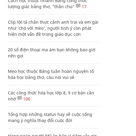
Cách học thuộc nhanh Bảng công thức
lượng giác bằng thơ, "thần chú"
17
Clip lột tả chân thực cảnh anh trai và em gái
như 'chó với mèo', người tinh ý còn phát
hiện một vấn đề trong giáo dục con
20 số điện thoại ma ám bạn không bao giờ
nên gọi
Mẹo học thuộc Bảng tuần hoàn nguyên tố
hóa học bằng thơ, câu nói vui vẻ
Các công thức hóa học lớp 8, 9 cơ bản cần
nhớ
106
Tổng hợp những status hay về cuộc sống
mang ý nghĩa thay đổi cuộc đời
Hàng ngàn người Mỹ ân hận vì tiêm vắc xin