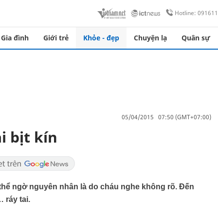
Hotline: 09161
Gia đình
Giới trẻ
Khỏe - đẹp
Chuyện lạ
Quân sự
05/04/2015 07:50 (GMT+07:00)
i bịt kín
thể ngờ nguyên nhân là do cháu nghe không rõ. Đến
 ráy tai.