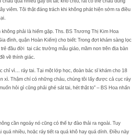
ai cháu quá nhiều gây bít tắc khó chịu, rất có thể cháu dùng
gây viêm. Tôi thật đáng trách khi không phát hiện sớm ra điều
ại.
nh không phải là hiếm gặp. Ths. BS Trương Thị Kim Hoa
ia đình, quận Hoàn Kiếm) cho biết: Trong đợt khám sàng lọc
ho trẻ đầu đời tại các trường mẫu giáo, mầm non trên địa bàn
ề về thính giác.
c chỉ vì… ráy tai. Tại một lớp học, đoàn bác sĩ khám cho 18
, đen xì. Thậm chí có những cháu, chúng tôi lấy được cả cục ráy
uốn hỏi gì cũng phải ghé sát tai, hét thật to” – BS Hoa nhấn
ông cần ngoáy nó cũng có thể tự đào thải ra ngoài. Tuy
tai quá nhiều, hoặc ráy tiết ra quá khô hay quá dính. Điều này