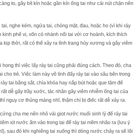
càng to, gây bít kín hoặc gần kín ống tai như cái nút chặn nên
 tai, nghe kém, ngứa tai, chóng mặt, đau, hoặc ho (vì khi ráy
n kinh phế vị, vốn có nhánh nối tai với cơ hoành, kích thích
 kịp thời, rất có thể xảy ra tình trạng hủy xương và gây viêm
 họng thì việc lấy ráy tai cũng phải đúng cách. Theo đó, cha
 cho trẻ. Việc làm này vô tình đẩy ráy tai vào sâu bên trong
áy tai bằng sắt, chìa khóa hay nắp bút hoặc que tăm để
 rất dễ gây trầy xước, tác nhân gây viêm nhiễm ống tai của
hì nguy cơ thủng màng nhĩ, thậm chí bị điếc rất dễ xảy ra.
 cứng cha mẹ nên nhỏ vài giọt nước muối sinh lý để ráy tai
m xịt nước ấm vào trong tai để ráy tai mềm nhão ra (lưu ý
ĩ), sau đó khi nghiêng tai xuống thì dòng nước chảy ra sẽ lôi