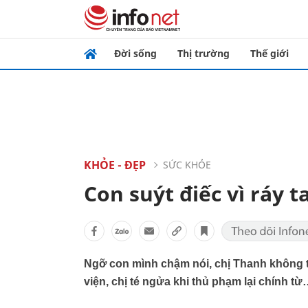
Đời sống
Thị trường
Thế giới
KHỎE - ĐẸP
SỨC KHỎE
Con suýt điếc vì ráy ta
Ngỡ con mình chậm nói, chị Thanh không 
viện, chị té ngửa khi thủ phạm lại chính từ…