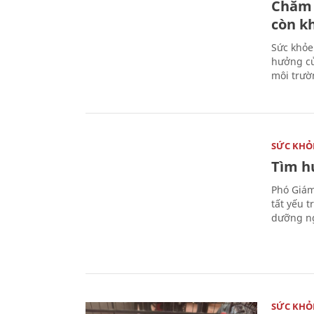
Chăm 
còn k
Sức khỏe
hưởng củ
môi trườ
SỨC KHỎ
Tìm hư
Phó Giám
tất yếu 
dưỡng ng
SỨC KHỎ