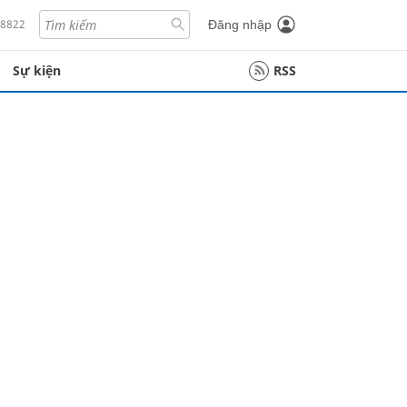
18822
Đăng nhập
Sự kiện
RSS