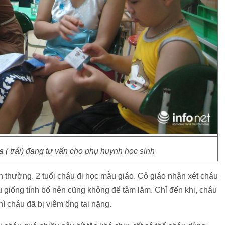
( trái) đang tư vấn cho phụ huynh học sinh
h thường. 2 tuổi cháu đi học mẫu giáo. Cô giáo nhận xét cháu
áu giống tính bố nên cũng không để tâm lắm. Chỉ đến khi, cháu
hì cháu đã bị viêm ống tai nặng.