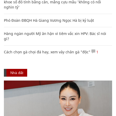
khoe sổ đỏ tính bằng cân, mắng cựu mẫu 'không có nổi
nghìn tỷ'
Phó Đoàn ĐBQH Hà Giang Vương Ngọc Hà bị kỷ luật
Hàng ngàn người Mỹ ân hận vì tiêm vắc xin HPV: Bác sĩ nói
gì?
Cách chọn gà chọi đá hay, xem vảy chân gà "độc"
1
Nhà đất