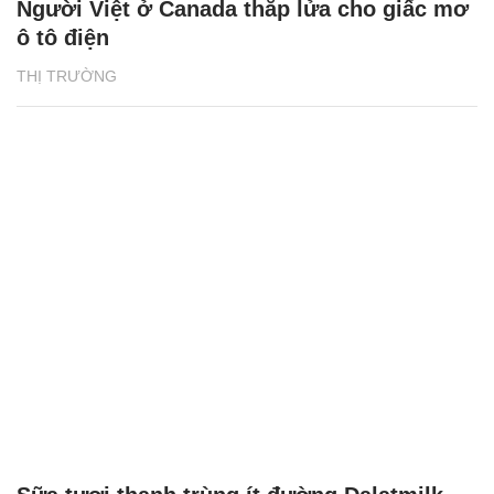
Người Việt ở Canada thắp lửa cho giấc mơ
ô tô điện
THỊ TRƯỜNG