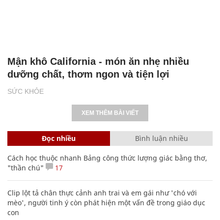
Mận khô California - món ăn nhẹ nhiều
dưỡng chất, thơm ngon và tiện lợi
SỨC KHỎE
XEM THÊM BÀI VIẾT
Đọc nhiều
Bình luận nhiều
Cách học thuộc nhanh Bảng công thức lượng giác bằng thơ,
"thần chú"
17
Clip lột tả chân thực cảnh anh trai và em gái như 'chó với
mèo', người tinh ý còn phát hiện một vấn đề trong giáo dục
con