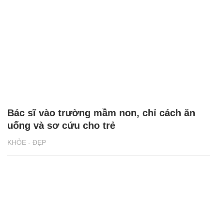
Bác sĩ vào trường mầm non, chỉ cách ăn
uống và sơ cứu cho trẻ
KHỎE - ĐẸP