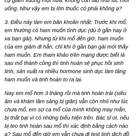
cự giảm xuống một nửa, không còn lâu như lúc mới
uống. Như vậy em bị lờn thuốc có phải không ạ?
3. Điều này làm em băn khoăn nhất: Trước khi mổ,
em thường có ham muốn tình dục (dù ở gần hay ở
xa bạn gái). Nhưng từ khi mổ đến giờ, ham muốn
của em giảm đi hẳn, chỉ khi ở gần bạn gái mới thấy
ham muốn. Em tham khảo trên mạng được biết là
sau mổ thành công thì tinh hoàn sẽ phục hồi sinh
tinh, sản xuất ra nhiều hormone sinh dục làm tăng
ham muốn và tinh hoàn to ra lại.
Nay em mổ hơn 3 tháng rồi mà tinh hoàn trái (siêu
âm và khám lâm sàng bị giãn) vẫn còn nhỏ như lúc
chưa mổ, em sợ ca mổ của mình không may mắn,
bị thất bại vì có những biểu hiện trên. Bác sĩ ơi, nếu
bị teo tinh hoàn sau mổ thì xác định bằng cách nào
ạ? Sau mổ đến giờ em vẫn chưa đi test tinh dịch đồ