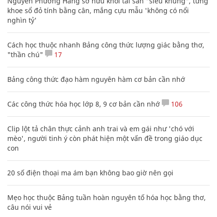
Nguyễn Phương Hằng sở hữu khối tài sản "siêu khủng", từng
khoe sổ đỏ tính bằng cân, mắng cựu mẫu 'không có nổi
nghìn tỷ'
Cách học thuộc nhanh Bảng công thức lượng giác bằng thơ,
"thần chú"
17
Bảng công thức đạo hàm nguyên hàm cơ bản cần nhớ
Các công thức hóa học lớp 8, 9 cơ bản cần nhớ
106
Clip lột tả chân thực cảnh anh trai và em gái như 'chó với
mèo', người tinh ý còn phát hiện một vấn đề trong giáo dục
con
20 số điện thoại ma ám bạn không bao giờ nên gọi
Mẹo học thuộc Bảng tuần hoàn nguyên tố hóa học bằng thơ,
câu nói vui vẻ