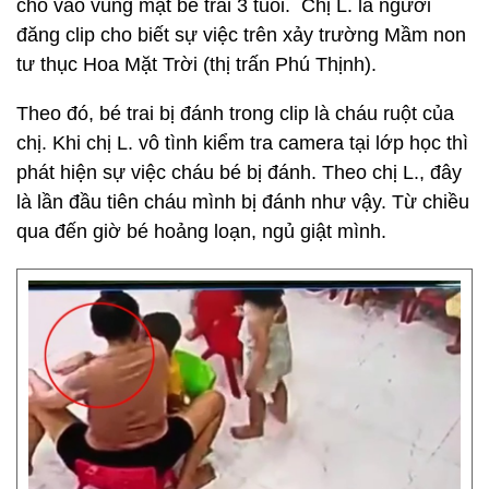
chỏ vào vùng mặt bé trai 3 tuổi. Chị L. là người
đăng clip cho biết sự việc trên xảy trường Mầm non
tư thục Hoa Mặt Trời (thị trấn Phú Thịnh).
Theo đó, bé trai bị đánh trong clip là cháu ruột của
chị. Khi chị L. vô tình kiểm tra camera tại lớp học thì
phát hiện sự việc cháu bé bị đánh. Theo chị L., đây
là lần đầu tiên cháu mình bị đánh như vậy. Từ chiều
qua đến giờ bé hoảng loạn, ngủ giật mình.