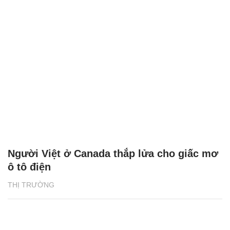
Người Việt ở Canada thắp lửa cho giấc mơ
ô tô điện
THỊ TRƯỜNG