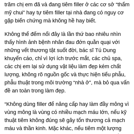
trăm chị em đã và đang tiêm filler ở các cơ sở “thẩm
mỹ chui” hay tự tiêm filler tại nhà đang có nguy cơ
gặp biến chứng mà không hề hay biết.
Không thể đếm nổi đây là lần thứ bao nhiêu nhìn
thấy hình ảnh bệnh nhân đau đớn quằn quại với
những vết thương tật suốt đời, bác sĩ Tú Dung
khuyến cáo, chỉ vì lợi ích trước mắt, các chủ spa,
các chị em lại sử dụng vật liệu làm đẹp kém chất
lượng, không rõ nguồn gốc và thực hiện tiểu phẫu,
phẫu thuật trong môi trường “nhà ở”, mà bỏ qua vấn
đề an toàn trong làm đẹp.
“Không dùng filler để nâng cấp hay làm đầy mông vì
vùng mông là vùng có nhiều mạch máu lớn, nếu kỹ
thuật tiêm không đúng sẽ gây tổn thương cả mạch
máu và thần kinh. Mặc khác, nếu tiêm một lượng