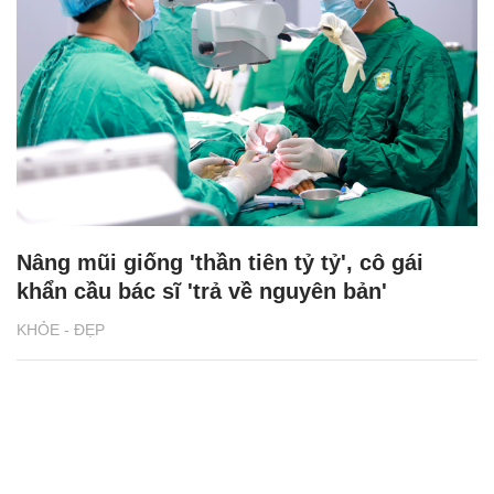
Nâng mũi giống 'thần tiên tỷ tỷ', cô gái
khẩn cầu bác sĩ 'trả về nguyên bản'
KHỎE - ĐẸP