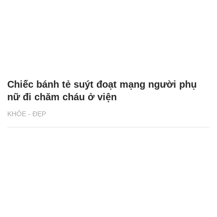
Chiếc bánh tẻ suýt đoạt mạng người phụ
nữ đi chăm cháu ở viện
KHỎE - ĐẸP