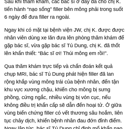
Sau khi thăm khám, các bác sĩ ở đây đã cho chị K.
tiến hành “nạo sống” filler bên mông phải trong suốt
6 ngày để đưa filler ra ngoài.
Ngay khi có mặt tại bệnh viện JW, chị K. được được
nhân viên dùng xe lăn đưa lên phòng thăm khám để
gặp bác sĩ, vừa gặp bác sĩ Tú Dung, chị K. đã thốt
lên khẩn thiết: “Bác sĩ ơi! Thúi mông em rồi!”.
Qua thăm khám trực tiếp và chẩn đoán kết quả
chụp MRI, bác sĩ Tú Dung phát hiện filler đã lan
rộng khắp vùng mông trái của bệnh nhân, đến tận
khu vực xương chậu, khiến cho mông bị sưng
phồng, cứng ngắc, nhiều vùng bị vón cục, nếu
không điều trị khẩn cấp sẽ dẫn đến hoại tử. Ở giữa
vùng biến chứng filler có vết thương sâu hoắm, liên
tục chảy dịch, khiến bệnh nhân đau đớn đỉnh điểm.
Ngay lập tức, bác sĩ Tú Dung chỉ định mổ khẩn nạo