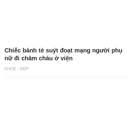
Chiếc bánh tẻ suýt đoạt mạng người phụ
nữ đi chăm cháu ở viện
KHỎE - ĐẸP