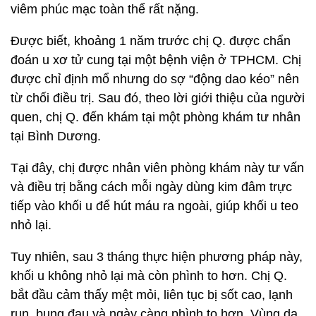
viêm phúc mạc toàn thể rất nặng.
Được biết, khoảng 1 năm trước chị Q. được chẩn
đoán u xơ tử cung tại một bệnh viện ở TPHCM. Chị
được chỉ định mổ nhưng do sợ “động dao kéo” nên
từ chối điều trị. Sau đó, theo lời giới thiệu của người
quen, chị Q. đến khám tại một phòng khám tư nhân
tại Bình Dương.
Tại đây, chị được nhân viên phòng khám này tư vấn
và điều trị bằng cách mỗi ngày dùng kim đâm trực
tiếp vào khối u để hút máu ra ngoài, giúp khối u teo
nhỏ lại.
Tuy nhiên, sau 3 tháng thực hiện phương pháp này,
khối u không nhỏ lại mà còn phình to hơn. Chị Q.
bắt đầu cảm thấy mệt mỏi, liên tục bị sốt cao, lạnh
run, bụng đau và ngày càng phình to hơn. Vùng da