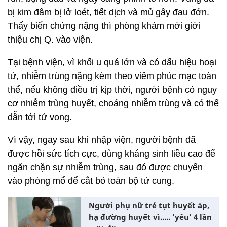
bị kim đâm bị lở loét, tiết dịch và mủ gây đau đớn.
Thấy biến chứng nặng thì phòng khám mới giới
thiệu chị Q. vào viện.
Tại bệnh viện, vì khối u quá lớn và có dấu hiệu hoại
tử, nhiễm trùng nặng kèm theo viêm phúc mạc toàn
thể, nếu không điều trị kịp thời, người bệnh có nguy
cơ nhiễm trùng huyết, choáng nhiễm trùng và có thể
dẫn tới tử vong.
Vì vậy, ngay sau khi nhập viện, người bệnh đã
được hồi sức tích cực, dùng kháng sinh liều cao để
ngăn chặn sự nhiễm trùng, sau đó được chuyển
vào phòng mổ để cắt bỏ toàn bộ tử cung.
Người phụ nữ trẻ tụt huyết áp,
hạ đường huyết vì..... 'yêu' 4 lần