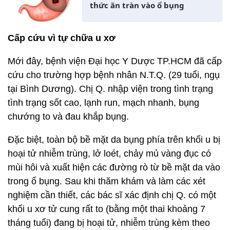
thức ăn tràn vào ổ bụng
Cấp cứu vì tự chữa u xơ
Mới đây, bệnh viện Đại học Y Dược TP.HCM đã cấp
cứu cho trường hợp bệnh nhân N.T.Q. (29 tuổi, ngụ
tại Bình Dương). Chị Q. nhập viện trong tình trạng
tình trạng sốt cao, lạnh run, mạch nhanh, bụng
chướng to và đau khắp bụng.
Đặc biệt, toàn bộ bề mặt da bụng phía trên khối u bị
hoại tử nhiễm trùng, lở loét, chảy mủ vàng đục có
mùi hôi và xuất hiện các đường rò từ bề mặt da vào
trong ổ bụng. Sau khi thăm khám và làm các xét
nghiệm cần thiết, các bác sĩ xác định chị Q. có một
khối u xơ tử cung rất to (bằng một thai khoảng 7
tháng tuổi) đang bị hoại tử, nhiễm trùng kèm theo