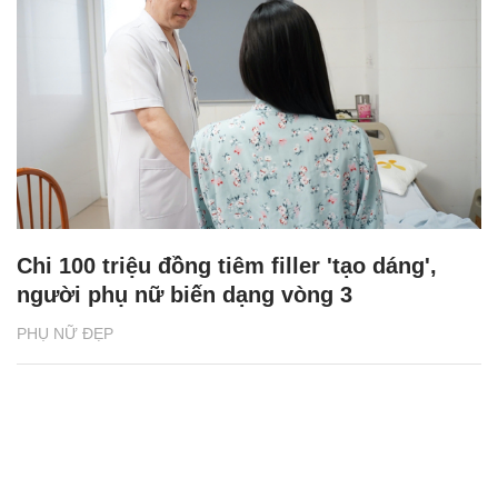
Chi 100 triệu đồng tiêm filler 'tạo dáng',
người phụ nữ biến dạng vòng 3
PHỤ NỮ ĐẸP