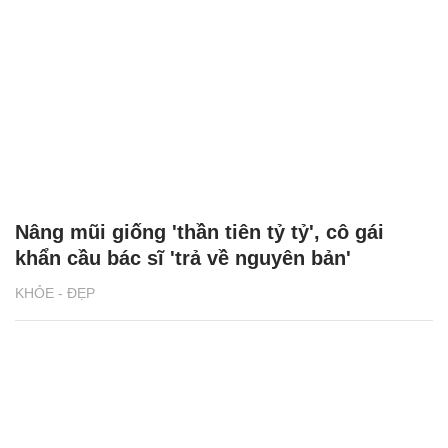
Nâng mũi giống 'thần tiên tỷ tỷ', cô gái
khẩn cầu bác sĩ 'trả về nguyên bản'
KHỎE - ĐẸP