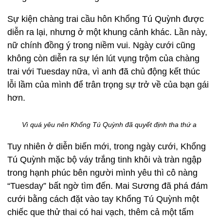
Sự kiện chàng trai cầu hôn Khổng Tú Quỳnh được
diễn ra lại, nhưng ở một khung cảnh khác. Lần này,
nữ chính đồng ý trong niềm vui. Ngày cưới cũng
không còn diễn ra sự lén lút vụng trộm của chàng
trai với Tuesday nữa, vì anh đã chủ động kết thúc
lỗi lầm của mình để trân trọng sự trở về của bạn gái
hơn.
Vì quá yêu nên Khổng Tú Quỳnh đã quyết định tha thứ a
Tuy nhiên ở diễn biến mới, trong ngày cưới, Khổng
Tú Quỳnh mặc bộ váy trắng tinh khôi và tràn ngập
trong hạnh phúc bên người mình yêu thì cô nàng
“Tuesday” bất ngờ tìm đến. Mai Sương đã phá đám
cưới bằng cách đặt vào tay Khổng Tú Quỳnh một
chiếc que thử thai có hai vạch, thêm cả một tấm