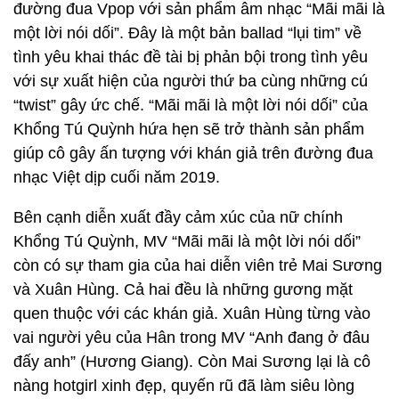
đường đua Vpop với sản phẩm âm nhạc “Mãi mãi là
một lời nói dối”. Đây là một bản ballad “lụi tim” về
tình yêu khai thác đề tài bị phản bội trong tình yêu
với sự xuất hiện của người thứ ba cùng những cú
“twist” gây ức chế. “Mãi mãi là một lời nói dối” của
Khổng Tú Quỳnh hứa hẹn sẽ trở thành sản phẩm
giúp cô gây ấn tượng với khán giả trên đường đua
nhạc Việt dịp cuối năm 2019.
Bên cạnh diễn xuất đầy cảm xúc của nữ chính
Khổng Tú Quỳnh, MV “Mãi mãi là một lời nói dối”
còn có sự tham gia của hai diễn viên trẻ Mai Sương
và Xuân Hùng. Cả hai đều là những gương mặt
quen thuộc với các khán giả. Xuân Hùng từng vào
vai người yêu của Hân trong MV “Anh đang ở đâu
đấy anh” (Hương Giang). Còn Mai Sương lại là cô
nàng hotgirl xinh đẹp, quyến rũ đã làm siêu lòng