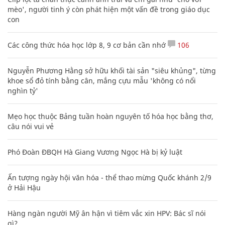
mèo', người tinh ý còn phát hiện một vấn đề trong giáo dục
con
Các công thức hóa học lớp 8, 9 cơ bản cần nhớ
106
Nguyễn Phương Hằng sở hữu khối tài sản "siêu khủng", từng
khoe sổ đỏ tính bằng cân, mắng cựu mẫu 'không có nổi
nghìn tỷ'
Mẹo học thuộc Bảng tuần hoàn nguyên tố hóa học bằng thơ,
câu nói vui vẻ
Phó Đoàn ĐBQH Hà Giang Vương Ngọc Hà bị kỷ luật
Ấn tượng ngày hội văn hóa - thể thao mừng Quốc khánh 2/9
ở Hải Hậu
Hàng ngàn người Mỹ ân hận vì tiêm vắc xin HPV: Bác sĩ nói
gì?