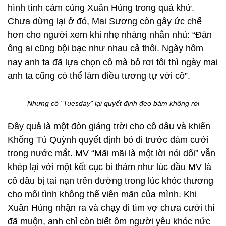
hình tình cảm cùng Xuân Hùng trong quá khứ.
Chưa dừng lại ở đó, Mai Sương còn gây ức chế
hơn cho người xem khi nhẹ nhàng nhắn nhủ: “Đàn
ông ai cũng bội bạc như nhau cả thôi. Ngày hôm
nay anh ta đã lựa chọn cô mà bỏ rơi tôi thì ngày mai
anh ta cũng có thể làm điều tương tự với cô”.
Nhưng cô "Tuesday" lại quyết định đeo bám không rời
Đây quả là một đòn giáng trời cho cô dâu và khiến
Khổng Tú Quỳnh quyết định bỏ đi trước đám cưới
trong nước mắt. MV “Mãi mãi là một lời nói dối” vẫn
khép lại với một kết cục bi thảm như lúc đầu MV là
cô dâu bị tai nạn trên đường trong lúc khóc thương
cho mối tình không thể viên mãn của mình. Khi
Xuân Hùng nhận ra và chạy đi tìm vợ chưa cưới thì
đã muộn, anh chỉ còn biết ôm người yêu khóc nức