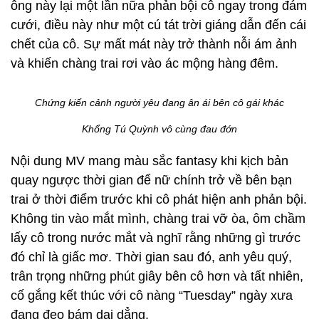
ông này lại một lần nữa phản bội cô ngay trong đám
cưới, điều này như một cú tát trời giáng dẫn đến cái
chết của cô. Sự mất mát này trở thành nỗi ám ảnh
và khiến chàng trai rơi vào ác mộng hàng đêm.
Chứng kiến cảnh người yêu đang ân ái bên cô gái khác
Khổng Tú Quỳnh vô cùng đau đớn
Nội dung MV mang màu sắc fantasy khi kịch bản
quay ngược thời gian để nữ chính trở về bên bạn
trai ở thời điểm trước khi cô phát hiện anh phản bội.
Không tin vào mắt mình, chàng trai vỡ òa, ôm chầm
lấy cô trong nước mắt và nghĩ rằng những gì trước
đó chỉ là giấc mơ. Thời gian sau đó, anh yêu quý,
trân trọng những phút giây bên cô hơn và tất nhiên,
cố gắng kết thúc với cô nàng “Tuesday” ngày xưa
đang đeo bám dai dẳng.