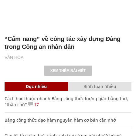
“Cẩm nang” về công tác xây dựng Đảng
trong Công an nhân dân
VĂN HÓA
XEM THÊM BÀI VIẾT
Đọc nhiều
Bình luận nhiều
Cách học thuộc nhanh Bảng công thức lượng giác bằng thơ,
"thần chú"
17
Bảng công thức đạo hàm nguyên hàm cơ bản cần nhớ
Clip lột tả chân thực cảnh anh trai và em gái như 'chó với