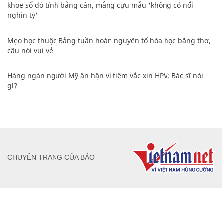
khoe sổ đỏ tính bằng cân, mắng cựu mẫu 'không có nổi
nghìn tỷ'
Mẹo học thuộc Bảng tuần hoàn nguyên tố hóa học bằng thơ,
câu nói vui vẻ
Hàng ngàn người Mỹ ân hận vì tiêm vắc xin HPV: Bác sĩ nói
gì?
CHUYÊN TRANG CỦA BÁO
Tòa soạn: Tòa nhà Cục Tần Số, 115 Trần Duy Hưng Hà Nội
Giấy phép hoạt động báo chí: Số 09/GP-BTTTT, Bộ Thông tin và