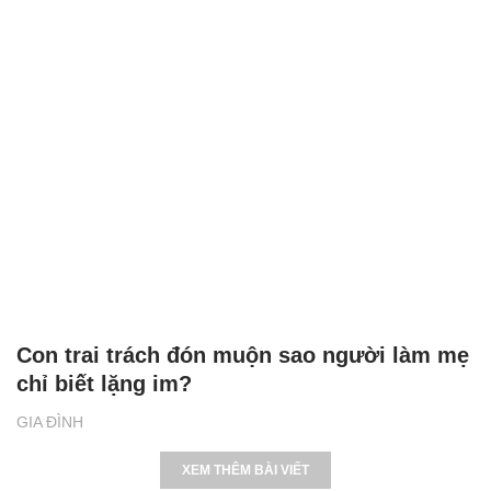
Con trai trách đón muộn sao người làm mẹ
chỉ biết lặng im?
GIA ĐÌNH
XEM THÊM BÀI VIẾT