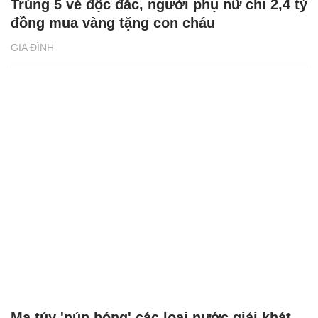
Trúng 5 vé độc đắc, người phụ nữ chi 2,4 tỷ
đồng mua vàng tặng con cháu
GIA ĐÌNH
Ma túy 'núp bóng' các loại nước giải khát,