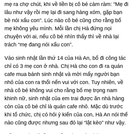
mẹ ra chợ chút, khi về liền bị cô bé càm ràm: "Mẹ đi
lâu như vậy rồi mẹ lại đi sang hàng xóm, gặp bạn
bè nói xấu con". Lúc nào cô bé cũng cho rằng bố
mẹ không yêu mình. Mỗi lần chị Hà đứng nọi
chuyện với ai, nếu cô bé nhìn thấy thì về nhà lại
trách “mẹ đang nói xấu con”.
Vào sinh nhật lần thứ 14 của Hà An, bố đi công tác
chỉ có 3 mẹ con ở nhà. Chị Hà cho con đi ra quán
cafe mua bánh sinh nhật và mời mấy người bạn
nhỏ của con ra thổi nến vui với con. Tuy nhiên, về
nhà cô bé không vui cho rằng bố mẹ trọng nam
khinh nữ, sinh nhật của em trai được ăn nhà hàng
còn của cô bé chỉ là quán cafe nhỏ. Mặc dù trước
khi tổ chức, chị có hỏi ý kiến của con, Hà An nói thế
nào cũng được nhưng sau đó lại “lật kèo” như vậy.