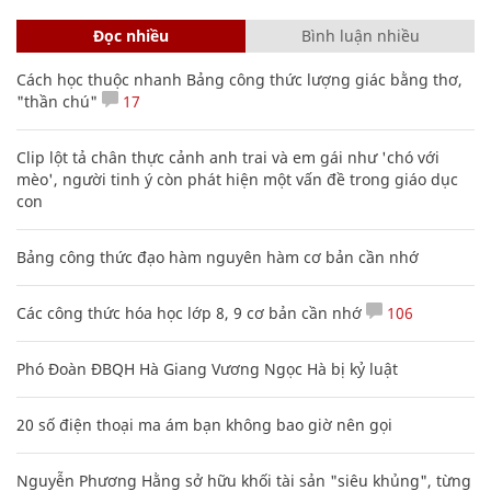
Đọc nhiều
Bình luận nhiều
Cách học thuộc nhanh Bảng công thức lượng giác bằng thơ,
"thần chú"
17
Clip lột tả chân thực cảnh anh trai và em gái như 'chó với
mèo', người tinh ý còn phát hiện một vấn đề trong giáo dục
con
Bảng công thức đạo hàm nguyên hàm cơ bản cần nhớ
Các công thức hóa học lớp 8, 9 cơ bản cần nhớ
106
Phó Đoàn ĐBQH Hà Giang Vương Ngọc Hà bị kỷ luật
20 số điện thoại ma ám bạn không bao giờ nên gọi
Nguyễn Phương Hằng sở hữu khối tài sản "siêu khủng", từng