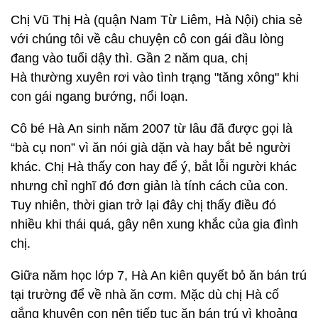
Chị Vũ Thị Hà (quận Nam Từ Liêm, Hà Nội) chia sẻ
với chúng tôi về câu chuyện cô con gái đầu lòng
đang vào tuổi dậy thì. Gần 2 năm qua, chị
Hà thường xuyên rơi vào tình trạng "tăng xông" khi
con gái ngang bướng, nổi loạn.
Cô bé Hà An sinh năm 2007 từ lâu đã được gọi là
“bà cụ non” vì ăn nói già dặn và hay bắt bẻ người
khác. Chị Hà thấy con hay để ý, bắt lỗi người khác
nhưng chỉ nghĩ đó đơn giản là tính cách của con.
Tuy nhiên, thời gian trở lại đây chị thấy điều đó
nhiều khi thái quá, gây nên xung khắc của gia đình
chị.
Giữa năm học lớp 7, Hà An kiên quyết bỏ ăn bán trú
tại trường để về nhà ăn cơm. Mặc dù chị Hà cố
gắng khuyên con nên tiếp tục ăn bán trú vì khoảng