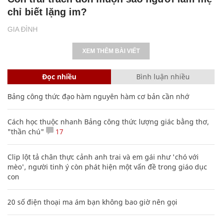
chỉ biết lặng im?
GIA ĐÌNH
XEM THÊM BÀI VIẾT
Đọc nhiều
Bình luận nhiều
Bảng công thức đạo hàm nguyên hàm cơ bản cần nhớ
Cách học thuộc nhanh Bảng công thức lượng giác bằng thơ,
"thần chú"
17
Clip lột tả chân thực cảnh anh trai và em gái như 'chó với
mèo', người tinh ý còn phát hiện một vấn đề trong giáo dục
con
20 số điện thoại ma ám bạn không bao giờ nên gọi