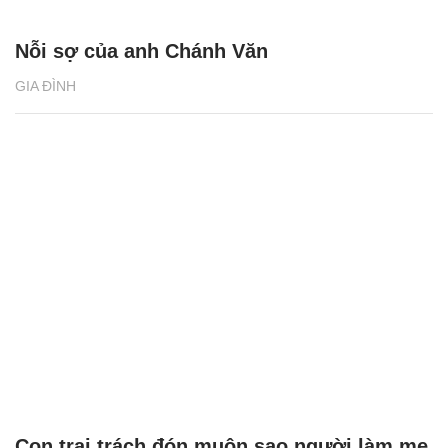
Nỗi sợ của anh Chánh Văn
GIA ĐÌNH
Con trai trách đón muộn sao người làm mẹ