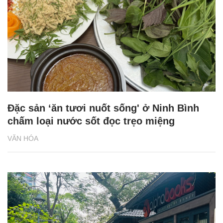
Đặc sản ‘ăn tươi nuốt sống' ở Ninh Bình
chấm loại nước sốt đọc trẹo miệng
VĂN HÓA