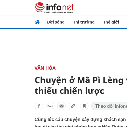
Đời sống
Thị trường
Thế giới
VĂN HÓA
Chuyện ở Mã Pì Lèng 
thiếu chiến lược
Cùng lúc câu chuyện xây dựng khách sạn 7
tồn di sản thế giới nhóm họp ở Hàn Quốc 