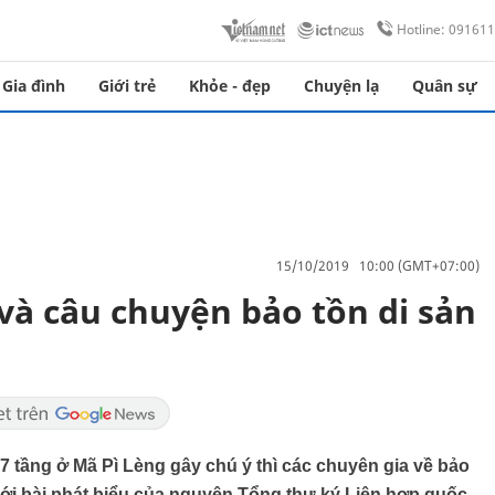
Hotline: 09161
Gia đình
Giới trẻ
Khỏe - đẹp
Chuyện lạ
Quân sự
15/10/2019 10:00 (GMT+07:00)
và câu chuyện bảo tồn di sản
 tầng ở Mã Pì Lèng gây chú ý thì các chuyên gia về bảo
với bài phát biểu của nguyên Tổng thư ký Liên hợp quốc