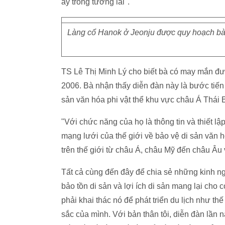
ấy trong tương lai".
Làng cổ Hanok ở Jeonju được quy hoạch bài 
TS Lê Thị Minh Lý cho biết bà có may mắn 
2006. Bà nhận thấy diễn đàn này là bước tiế
sản văn hóa phi vật thể khu vực châu Á Thá
"Với chức năng của họ là thông tin và thiết l
mạng lưới của thế giới về bảo vệ di sản văn h
trên thế giới từ châu Á, châu Mỹ đến châu Â
Tất cả cùng đến đây để chia sẻ những kinh ng
bảo tồn di sản và lợi ích di sản mang lại cho 
phải khai thác nó để phát triển du lịch như t
sắc của mình. Với bản thân tôi, diễn đàn lần n