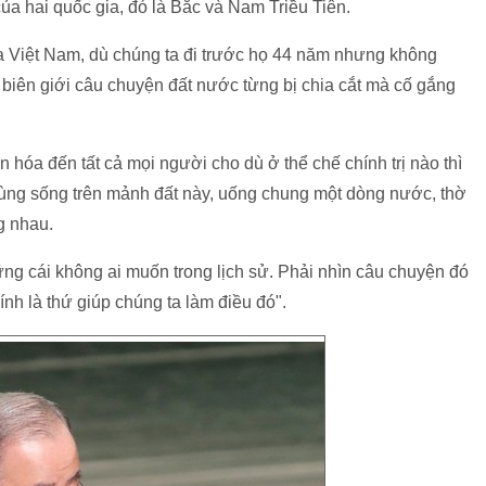
của hai quốc gia, đó là Bắc và Nam Triều Tiên.
ủa Việt Nam, dù chúng ta đi trước họ 44 năm nhưng không
biên giới câu chuyện đất nước từng bị chia cắt mà cố gắng
hóa đến tất cả mọi người cho dù ở thể chế chính trị nào thì
 cùng sống trên mảnh đất này, uống chung một dòng nước, thờ
g nhau.
ng cái không ai muốn trong lịch sử. Phải nhìn câu chuyện đó
nh là thứ giúp chúng ta làm điều đó".