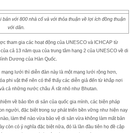
bản với 800 nhà cổ và với thỏa thuận về lợi ích đồng thuận
với dân.
được tham gia các hoạt động của UNESCO và ICHCAP từ
n của cả 13 năm qua của trung tâm hạng 2 của UNESCO về di
i Bình Dương của Hàn Quốc.
ập mạng lưới thì diễn đàn này là một mạng lưới rộng hơn,
óa phi vật thể nên có thể thấy các diễn giả đến từ khắp nơi
u và cả những nước châu Á rất nhỏ như Bhutan.
hiệm về bảo tồn di sản của quốc gia mình, các biện pháp
con người, đặc biệt trong sự phát triển bền vững như hiện nay
hế nào, làm thế nào vừa bảo vệ di sản vừa không làm mất bản
ày còn có ý nghĩa đặc biệt nữa, đó là lần đầu tiên họ đề cập