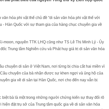
văn hóa phi vật thể chủ đề “di sản văn hóa phi vật thể với
nju - Hàn Quốc với sự tham gia của hàng chục chuyên gia về
n Ki-moon, nguyên TTK LHQ cũng như TS Lê Thị Minh Lý - Ủy
đốc Trung tâm Nghiên cứu và Phát huy giá trị di sản văn hóa
âu chuyện di sản ở Việt Nam, nơi từng bị chia cắt hai miền vì
. Câu chuyện của bà nhận được sự khen ngợi và ủng hộ của
chuyên gia về di sản tại Hàn Quốc, nơi cho đến nay vẫn bị
 biệt bà là một trong những người chứng kiến sự thay đổi rõ
ơi hiện đặt trụ sở của Trung tâm quốc gia về di sản văn hóa