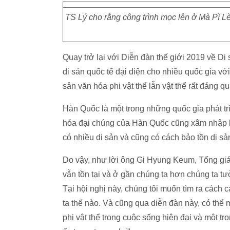
TS Lý cho rằng công trình mọc lên ở Mà Pì L
Quay trở lại với Diễn đàn thế giới 2019 về Di 
di sản quốc tế đại diện cho nhiều quốc gia vớ
sản văn hóa phi vật thể lẫn vật thể rất đáng q
Hàn Quốc là một trong những quốc gia phát tri
hóa đại chúng của Hàn Quốc cũng xâm nhập kh
có nhiều di sản và cũng có cách bảo tồn di sả
Do vậy, như lời ông Gi Hyung Keum, Tổng giá
vẫn tồn tại và ở gần chúng ta hơn chúng ta tưở
Tại hội nghị này, chúng tôi muốn tìm ra cách
ta thế nào. Và cũng qua diễn đàn này, có thể 
phi vật thể trong cuộc sống hiện đại và một t