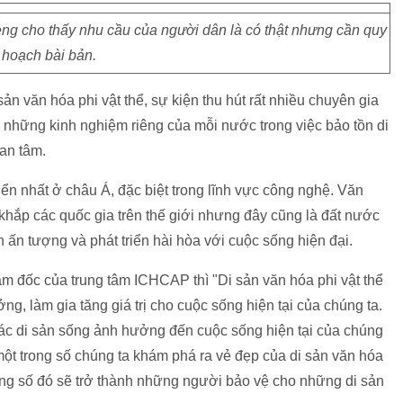
èng cho thấy nhu cầu của người dân là có thật nhưng cần quy
hoạch bài bản.
sản văn hóa phi vật thể, sự kiện thu hút rất nhiều chuyên gia
i những kinh nghiệm riêng của mỗi nước trong việc bảo tồn di
uan tâm.
ển nhất ở châu Á, đặc biệt trong lĩnh vực công nghệ. Văn
ắp các quốc gia trên thế giới nhưng đây cũng là đất nước
n ấn tượng và phát triển hài hòa với cuộc sống hiện đại.
m đốc của trung tâm ICHCAP thì "Di sản văn hóa phi vật thể
ng, làm gia tăng giá trị cho cuộc sống hiện tại của chúng ta.
 các di sản sống ảnh hưởng đến cuộc sống hiện tại của chúng
một trong số chúng ta khám phá ra vẻ đẹp của di sản văn hóa
rong số đó sẽ trở thành những người bảo vệ cho những di sản