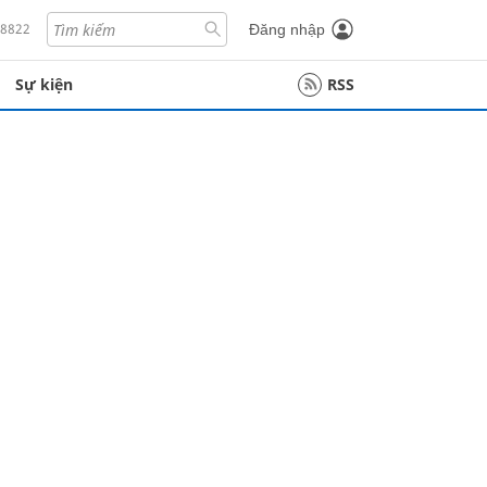
18822
Đăng nhập
Sự kiện
RSS