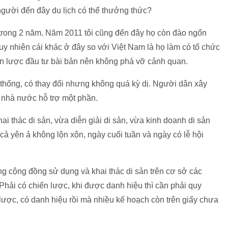
 người đến đây du lịch có thể thưởng thức?
trong 2 năm. Năm 2011 tôi cũng đến đây họ còn đào ngổn
uy nhiên cái khác ở đây so với Việt Nam là họ làm có tổ chức
n lược đầu tư bài bản nên không phá vỡ cảnh quan.
thống, có thay đổi nhưng không quá kỳ dị. Người dân xây
 nhà nước hỗ trợ một phần.
i thác di sản, vừa diễn giải di sản, vừa kinh doanh di sản
cả yên ả không lộn xộn, ngày cuối tuần và ngày có lễ hội
g cộng đồng sử dụng và khai thác di sản trên cơ sở các
 Phải có chiến lược, khi được danh hiệu thì cần phải quy
lược, có danh hiệu rồi mà nhiều kế hoạch còn trên giấy chưa