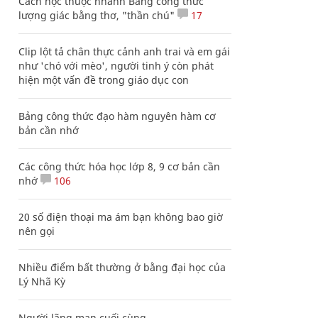
Cách học thuộc nhanh Bảng công thức
lượng giác bằng thơ, "thần chú"
17
Clip lột tả chân thực cảnh anh trai và em gái
như 'chó với mèo', người tinh ý còn phát
hiện một vấn đề trong giáo dục con
Bảng công thức đạo hàm nguyên hàm cơ
bản cần nhớ
Các công thức hóa học lớp 8, 9 cơ bản cần
nhớ
106
20 số điện thoại ma ám bạn không bao giờ
nên gọi
Nhiều điểm bất thường ở bằng đại học của
Lý Nhã Kỳ
Người lãng mạn cuối cùng