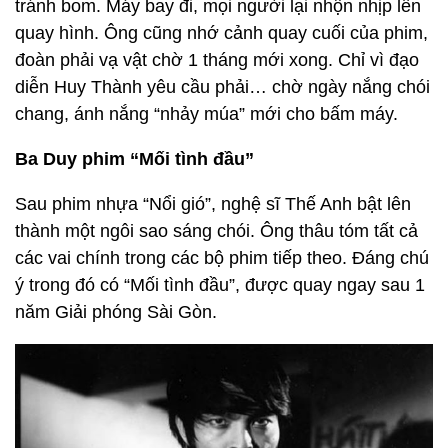
tránh bom. Máy bay đi, mọi người lại nhộn nhịp lên
quay hình. Ông cũng nhớ cảnh quay cuối của phim,
đoàn phải vạ vật chờ 1 tháng mới xong. Chỉ vì đạo
diễn Huy Thành yêu cầu phải… chờ ngày nắng chói
chang, ánh nắng “nhảy múa” mới cho bấm máy.
Ba Duy phim “Mối tình đầu”
Sau phim nhựa “Nổi gió”, nghệ sĩ Thế Anh bật lên
thành một ngôi sao sáng chói. Ông thâu tóm tất cả
các vai chính trong các bộ phim tiếp theo. Đáng chú
ý trong đó có “Mối tình đầu”, được quay ngay sau 1
năm Giải phóng Sài Gòn.