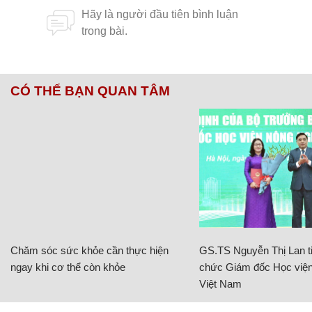
CÓ THỂ BẠN QUAN TÂM
Chăm sóc sức khỏe cần thực hiện
GS.TS Nguyễn Thị Lan ti
ngay khi cơ thể còn khỏe
chức Giám đốc Học viện
Việt Nam