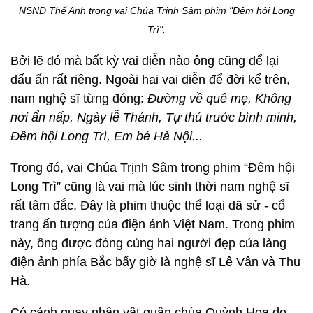
NSND Thế Anh trong vai Chúa Trịnh Sâm phim "Đêm hội Long
Trì".
Bởi lẽ đó mà bất kỳ vai diễn nào ông cũng để lại
dấu ấn rất riêng. Ngoài hai vai diễn để đời kể trên,
nam nghệ sĩ từng đóng:
Đường về quê mẹ, Không
nơi ẩn nấp, Ngày lễ Thánh, Tự thú trước bình minh,
Đêm hội Long Trì, Em bé Hà Nội...
Trong đó, vai Chúa Trịnh Sâm trong phim “Đêm hội
Long Trì” cũng là vai mà lúc sinh thời nam nghệ sĩ
rất tâm đắc. Đây là phim thuộc thể loại dã sử - cổ
trang ấn tượng của điện ảnh Việt Nam. Trong phim
này, ông được đóng cùng hai người đẹp của làng
điện ảnh phía Bắc bấy giờ là nghệ sĩ Lê Vân và Thu
Hà.
Có cảnh quay nhân vật quận chúa Quỳnh Hoa do