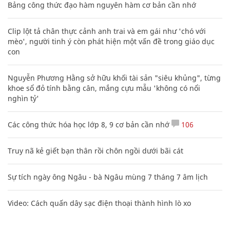
Bảng công thức đạo hàm nguyên hàm cơ bản cần nhớ
Clip lột tả chân thực cảnh anh trai và em gái như 'chó với
mèo', người tinh ý còn phát hiện một vấn đề trong giáo dục
con
Nguyễn Phương Hằng sở hữu khối tài sản "siêu khủng", từng
khoe sổ đỏ tính bằng cân, mắng cựu mẫu 'không có nổi
nghìn tỷ'
Các công thức hóa học lớp 8, 9 cơ bản cần nhớ
106
Truy nã kẻ giết bạn thân rồi chôn ngồi dưới bãi cát
Sự tích ngày ông Ngâu - bà Ngâu mùng 7 tháng 7 âm lịch
Video: Cách quấn dây sạc điện thoại thành hình lò xo