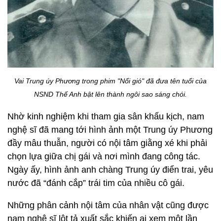
Vai Trung úy Phương trong phim "Nổi gió" đã đưa tên tuổi của
NSND Thế Anh bật lên thành ngôi sao sáng chói.
Nhờ kinh nghiệm khi tham gia sân khấu kịch, nam
nghệ sĩ đã mang tới hình ảnh một Trung úy Phương
đầy mâu thuẫn, người có nội tâm giằng xé khi phải
chọn lựa giữa chị gái và nơi mình đang công tác.
Ngày ấy, hình ảnh anh chàng Trung úy điển trai, yêu
nước đã “đánh cắp” trái tim của nhiều cô gái.
Những phân cảnh nội tâm của nhân vật cũng được
nam nghệ sĩ lột tả xuất sắc khiến ai xem một lần