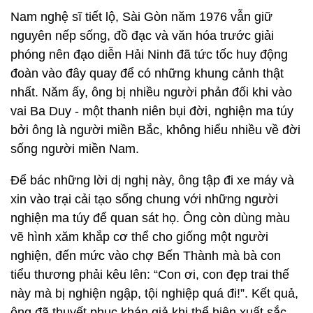
Nam nghệ sĩ tiết lộ, Sài Gòn năm 1976 vẫn giữ
nguyên nếp sống, đồ đạc và văn hóa trước giải
phóng nên đạo diễn Hải Ninh đã tức tốc huy động
đoàn vào đây quay để có những khung cảnh thật
nhất. Năm ấy, ông bị nhiều người phản đối khi vào
vai Ba Duy - một thanh niên bụi đời, nghiện ma túy
bởi ông là người miền Bắc, không hiểu nhiều về đời
sống người miền Nam.
Để bác những lời dị nghị này, ông tập đi xe máy và
xin vào trại cải tạo sống chung với những người
nghiện ma túy để quan sát họ. Ông còn dùng màu
vẽ hình xăm khắp cơ thể cho giống một người
nghiện, đến mức vào chợ Bến Thành mà bà con
tiểu thương phải kêu lên: “Con ơi, con đẹp trai thế
này mà bị nghiện ngập, tội nghiệp quá đi!”. Kết quả,
ông đã thuyết phục khán giả khi thể hiện xuất sắc