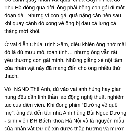
Thu Hà đóng qua đời, ông phải bồng con gái đi một
đoạn dài. Nhưng vì con gái quá nặng cân nên sau
khi quay cảnh đó xong về ông bị đau cả lưng cả
tháng mới khỏi.
Ở vai diễn Chúa Trịnh Sâm, điều khiến ông nhớ mãi
đó là dù mưu mô, toan tính… nhưng ông vẫn rất
yêu thương con gái mình. Những giằng xé nội tâm
của nhân vật này đã mang đến cho ông nhiều thử
thách.
Với NSND Thế Anh, dù vào vai anh hùng hay gian
hùng đều cần tinh thần lao động nghệ thuật nghiêm
túc của diễn viên. Khi đóng phim “Đường về quê
mẹ”, ông đã đến tận nhà Anh hùng Bùi Ngọc Dương
- sinh viên ĐH Bách khoa Hà Nội và là nguyên mẫu
của nhân vật Dư để xin được thắp hương và mượn