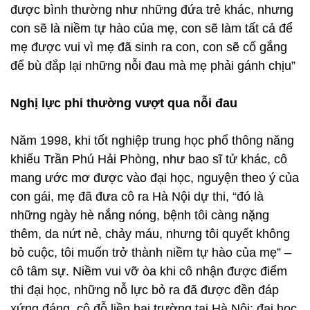
được bình thường như những đứa trẻ khác, nhưng
con sẽ là niềm tự hào của mẹ, con sẽ làm tất cả để
mẹ được vui vì mẹ đã sinh ra con, con sẽ cố gắng
để bù đắp lại những nỗi đau mà mẹ phải gánh chịu”
Nghị lực phi thường vượt qua nỗi đau
Năm 1998, khi tốt nghiệp trung học phổ thông năng
khiếu Trần Phú Hải Phòng, như bao sĩ tử khác, cô
mang ước mơ được vào đại học, nguyện theo ý của
con gái, mẹ đã đưa cô ra Hà Nội dự thi, “đó là
những ngày hè nắng nóng, bệnh tôi càng nặng
thêm, da nứt nẻ, chảy máu, nhưng tôi quyết không
bỏ cuộc, tôi muốn trở thành niềm tự hào của mẹ” –
cô tâm sự. Niềm vui vỡ òa khi cô nhận được điểm
thi đại học, những nỗ lực bỏ ra đã được đền đáp
xứng đáng, cô đỗ liền hai trường tại Hà Nội: đại học