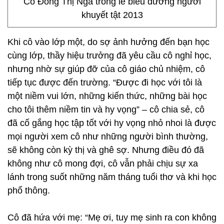
Cô Đồng Thị Nga trong lễ biểu dương người
khuyết tật 2013
Khi cô vào lớp một, do sợ ảnh hưởng đến bạn học
cùng lớp, thầy hiệu trưởng đã yêu cầu cô nghỉ học,
nhưng nhờ sự giúp đỡ của cô giáo chủ nhiệm, cô
tiếp tục được đến trường. “Được đi học với tôi là
một niềm vui lớn, những kiến thức, những bài học
cho tôi thêm niềm tin và hy vọng” – cô chia sẻ, cô
đã cố gắng học tập tốt với hy vọng nhỏ nhoi là được
mọi người xem cô như những người bình thường,
sẽ không còn kỳ thị và ghê sợ. Nhưng điều đó đã
không như cô mong đợi, cô vẫn phải chịu sự xa
lánh trong suốt những năm tháng tuổi thơ và khi học
phổ thông.
Cô đã hứa với mẹ: “Mẹ ơi, tuy mẹ sinh ra con không