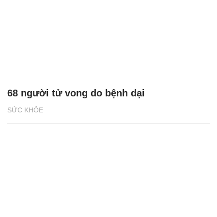
68 người tử vong do bệnh dại
SỨC KHỎE