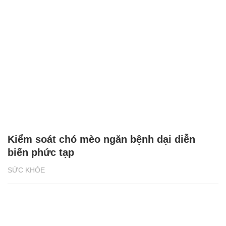
Kiểm soát chó mèo ngăn bệnh dại diễn
biến phức tạp
SỨC KHỎE