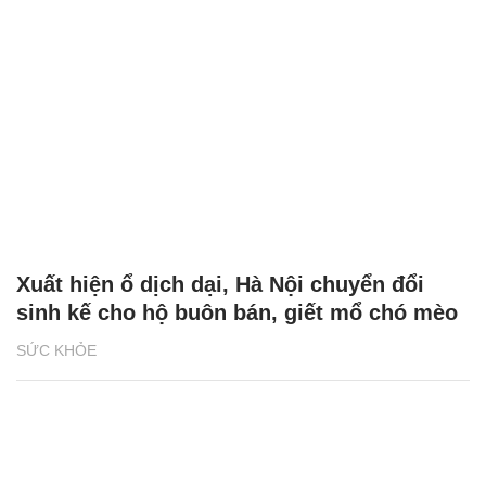
Xuất hiện ổ dịch dại, Hà Nội chuyển đổi
sinh kế cho hộ buôn bán, giết mổ chó mèo
SỨC KHỎE