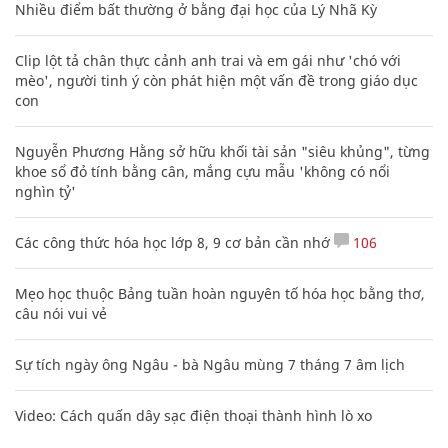
Nhiều điểm bất thường ở bằng đại học của Lý Nhã Kỳ
Clip lột tả chân thực cảnh anh trai và em gái như 'chó với
mèo', người tinh ý còn phát hiện một vấn đề trong giáo dục
con
Nguyễn Phương Hằng sở hữu khối tài sản "siêu khủng", từng
khoe sổ đỏ tính bằng cân, mắng cựu mẫu 'không có nổi
nghìn tỷ'
Các công thức hóa học lớp 8, 9 cơ bản cần nhớ
106
Mẹo học thuộc Bảng tuần hoàn nguyên tố hóa học bằng thơ,
câu nói vui vẻ
Sự tích ngày ông Ngâu - bà Ngâu mùng 7 tháng 7 âm lịch
Video: Cách quấn dây sạc điện thoại thành hình lò xo