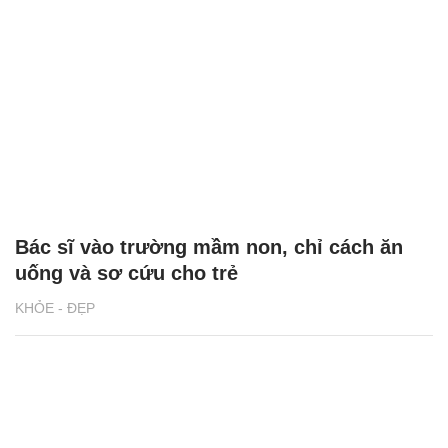
Bác sĩ vào trường mầm non, chỉ cách ăn
uống và sơ cứu cho trẻ
KHỎE - ĐẸP