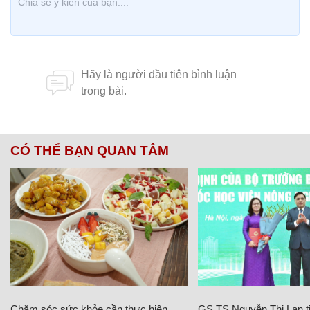
CÓ THỂ BẠN QUAN TÂM
Chăm sóc sức khỏe cần thực hiện
GS.TS Nguyễn Thị Lan ti