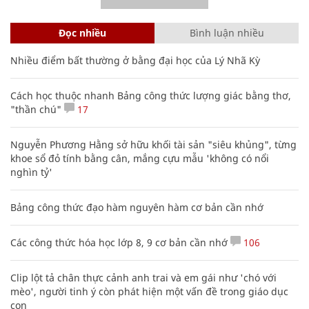
Đọc nhiều
Bình luận nhiều
Nhiều điểm bất thường ở bằng đại học của Lý Nhã Kỳ
Cách học thuộc nhanh Bảng công thức lượng giác bằng thơ,
"thần chú"
17
Nguyễn Phương Hằng sở hữu khối tài sản "siêu khủng", từng
khoe sổ đỏ tính bằng cân, mắng cựu mẫu 'không có nổi
nghìn tỷ'
Bảng công thức đạo hàm nguyên hàm cơ bản cần nhớ
Các công thức hóa học lớp 8, 9 cơ bản cần nhớ
106
Clip lột tả chân thực cảnh anh trai và em gái như 'chó với
mèo', người tinh ý còn phát hiện một vấn đề trong giáo dục
con