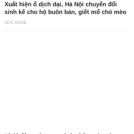
Xuất hiện ổ dịch dại, Hà Nội chuyển đổi
sinh kế cho hộ buôn bán, giết mổ chó mèo
SỨC KHỎE