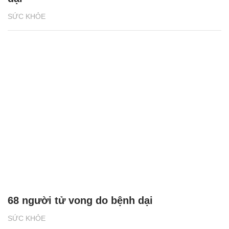
SỨC KHỎE
68 người tử vong do bệnh dại
SỨC KHỎE