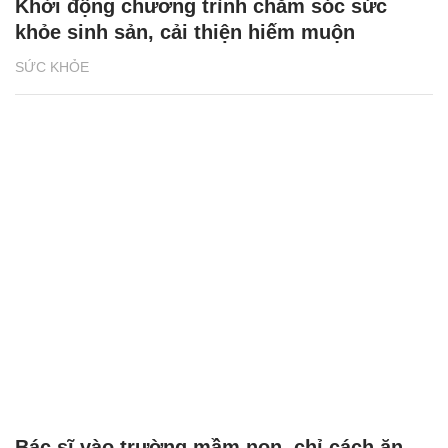
Khởi động chương trình chăm sóc sức
khỏe sinh sản, cải thiện hiếm muộn
SỨC KHỎE
Bác sĩ vào trường mầm non, chỉ cách ăn