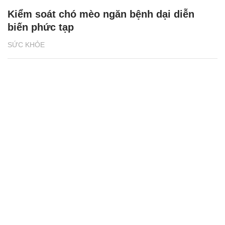
Kiểm soát chó mèo ngăn bệnh dại diễn
biến phức tạp
SỨC KHỎE