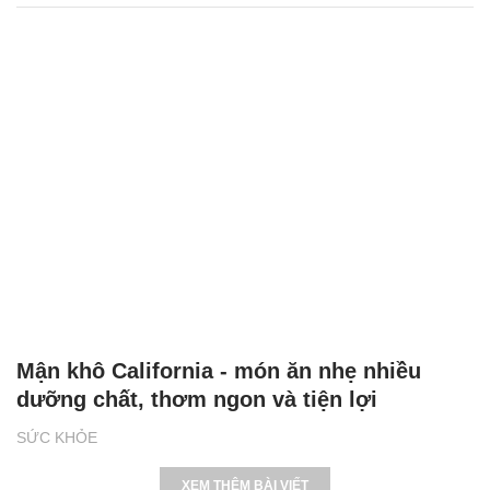
Mận khô California - món ăn nhẹ nhiều
dưỡng chất, thơm ngon và tiện lợi
SỨC KHỎE
XEM THÊM BÀI VIẾT