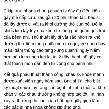
đường thở.
Ê kip trực nhanh chóng chuẩn bị đầy đủ điều kiện
gây mê cấp cứu, sau gần 20 phút thao tác, bác sĩ
đã lấy được dị vật ra khỏi đường thở của bé. Đó là
chiếc kim lấy tủy nha khoa từ lòng phế quản góc trái
của bệnh nhi. Thủ thuật lấy dị vật sắc nhọn ra khỏi
đường thở tiềm tàng nhiều yếu tố nguy cơ như chảy
máu, đâm thủng các tạng xung quanh, nguy hiểm
hơn nếu kim nhọn kẹt lại tại 2 dây thanh sẽ gây co
thắt thanh môn dẫn đến tử vong cho bệnh nhi.
Kết quả phẫu thuật thành công, cháu Đ. khỏe mạnh
được xuất viện ngày hôm sau. Bác sĩ Tài cho biết
kỹ thuật chữa tủy răng cho bệnh nhi nhỏ tuổi rất khó
khăn vì các cháu thường không hợp tác tốt. Tai nạn
xảy ra thường do các cháu bất ngờ giãy giụa làm
các bác sĩ nha khoa không kịp ứng phó.