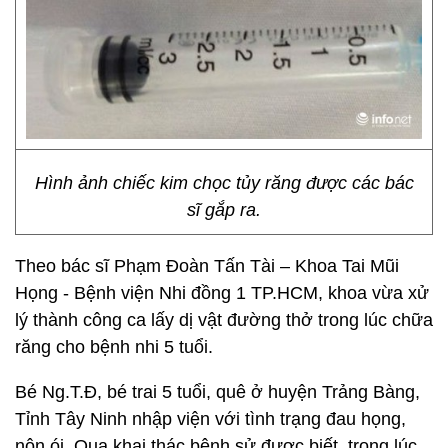
Hình ảnh chiếc kim chọc tủy răng được các bác
sĩ gắp ra.
Theo bác sĩ Phạm Đoàn Tấn Tài – Khoa Tai Mũi
Họng - Bệnh viện Nhi đồng 1 TP.HCM, khoa vừa xử
lý thành công ca lấy dị vật đường thở trong lúc chữa
răng cho bệnh nhi 5 tuổi.
Bé Ng.T.Đ, bé trai 5 tuổi, quê ở huyện Trảng Bàng,
Tỉnh Tây Ninh nhập viện với tình trạng đau họng,
nôn ói. Qua khai thác bệnh sử được biết, trong lúc