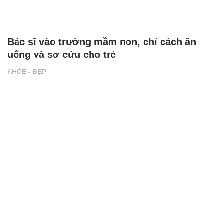
Bác sĩ vào trường mầm non, chỉ cách ăn
uống và sơ cứu cho trẻ
KHỎE - ĐẸP