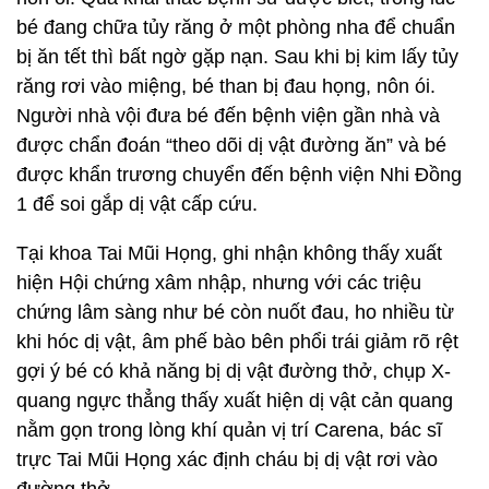
bé đang chữa tủy răng ở một phòng nha để chuẩn
bị ăn tết thì bất ngờ gặp nạn. Sau khi bị kim lấy tủy
răng rơi vào miệng, bé than bị đau họng, nôn ói.
Người nhà vội đưa bé đến bệnh viện gần nhà và
được chẩn đoán “theo dõi dị vật đường ăn” và bé
được khẩn trương chuyển đến bệnh viện Nhi Đồng
1 để soi gắp dị vật cấp cứu.
Tại khoa Tai Mũi Họng, ghi nhận không thấy xuất
hiện Hội chứng xâm nhập, nhưng với các triệu
chứng lâm sàng như bé còn nuốt đau, ho nhiều từ
khi hóc dị vật, âm phế bào bên phổi trái giảm rõ rệt
gợi ý bé có khả năng bị dị vật đường thở, chụp X-
quang ngực thẳng thấy xuất hiện dị vật cản quang
nằm gọn trong lòng khí quản vị trí Carena, bác sĩ
trực Tai Mũi Họng xác định cháu bị dị vật rơi vào