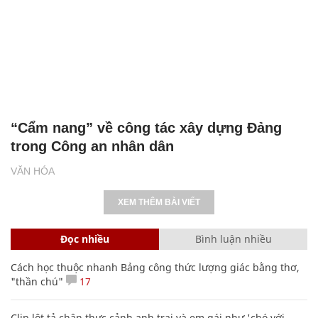
“Cẩm nang” về công tác xây dựng Đảng
trong Công an nhân dân
VĂN HÓA
XEM THÊM BÀI VIẾT
Đọc nhiều
Bình luận nhiều
Cách học thuộc nhanh Bảng công thức lượng giác bằng thơ,
"thần chú"
17
Clip lột tả chân thực cảnh anh trai và em gái như 'chó với