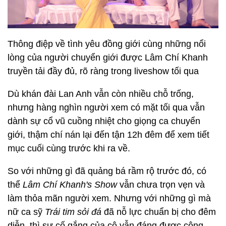
Thông điệp về tình yêu đồng giới cùng những nổi
lòng của người chuyển giới được Lâm Chí Khanh
truyền tải đầy đủ, rõ ràng trong liveshow tối qua
Dù khán đài Lan Anh vẫn còn nhiều chỗ trống,
nhưng hàng nghìn người xem có mặt tối qua vẫn
dành sự cổ vũ cuồng nhiệt cho giọng ca chuyển
giới, thậm chí nán lại đến tận 12h đêm để xem tiết
mục cuối cùng trước khi ra về.
So với những gì đã quảng bá rầm rộ trước đó, có
thể
Lâm Chí Khanh's Show
vẫn chưa trọn vẹn và
làm thỏa mãn người xem. Nhưng với những gì mà
nữ ca sỹ
Trái tim sỏi đá
đã nỗ lực chuẩn bị cho đêm
diễn, thì sự cố gắng của cô vẫn đáng được công