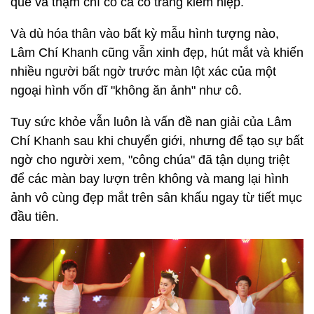
quê và thậm chí có cả cổ trang kiếm hiệp.
Và dù hóa thân vào bất kỳ mẫu hình tượng nào,
Lâm Chí Khanh cũng vẫn xinh đẹp, hút mắt và khiến
nhiều người bất ngờ trước màn lột xác của một
ngoại hình vốn dĩ "không ăn ảnh" như cô.
Tuy sức khỏe vẫn luôn là vấn đề nan giải của Lâm
Chí Khanh sau khi chuyển giới, nhưng để tạo sự bất
ngờ cho người xem, "công chúa" đã tận dụng triệt
để các màn bay lượn trên không và mang lại hình
ảnh vô cùng đẹp mắt trên sân khấu ngay từ tiết mục
đầu tiên.