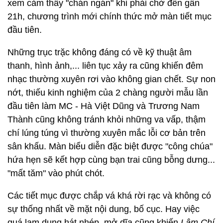
xem cảm thấy "chán ngán" khi phải chờ đến gần
21h, chương trình mới chính thức mở màn tiết mục
đầu tiên.
Những trục trặc không đáng có về kỹ thuật âm
thanh, hình ảnh,... liên tục xảy ra cũng khiến đêm
nhạc thường xuyên rơi vào không gian chết. Sự non
nớt, thiếu kinh nghiệm của 2 chàng người mẫu lần
đầu tiên làm MC - Hà Việt Dũng và Trương Nam
Thành cũng không tránh khỏi những va vấp, thậm
chí lúng túng vì thường xuyên mắc lỗi cơ bản trên
sân khấu. Màn biểu diễn đặc biệt được "công chúa"
hứa hẹn sẽ kết hợp cùng bạn trai cũng bỗng dưng...
"mất tăm" vào phút chót.
Các tiết mục được chắp vá khá rời rạc và không có
sự thống nhất về mặt nội dung, bố cục. Hay việc
quá lạm dụng hát nhép, mở dĩa cũng khiến
Lâm Chí