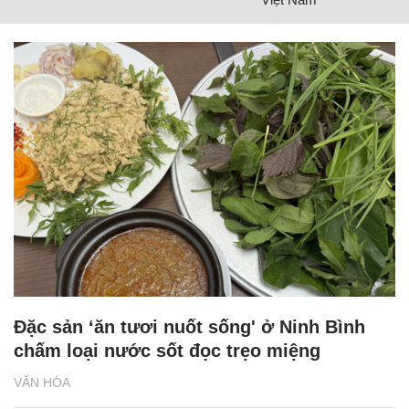
Đặc sản ‘ăn tươi nuốt sống' ở Ninh Bình
chấm loại nước sốt đọc trẹo miệng
VĂN HÓA