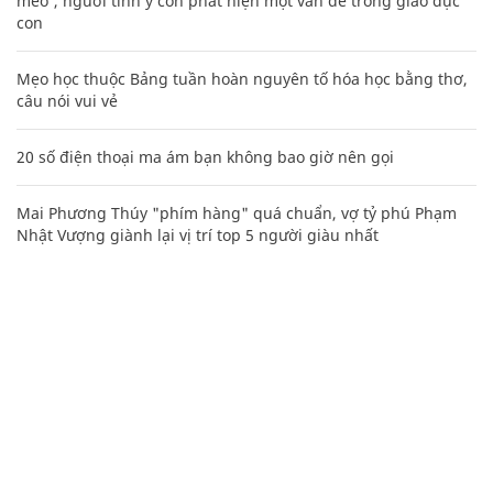
mèo', người tinh ý còn phát hiện một vấn đề trong giáo dục
con
Mẹo học thuộc Bảng tuần hoàn nguyên tố hóa học bằng thơ,
câu nói vui vẻ
20 số điện thoại ma ám bạn không bao giờ nên gọi
Mai Phương Thúy "phím hàng" quá chuẩn, vợ tỷ phú Phạm
Nhật Vượng giành lại vị trí top 5 người giàu nhất
CHUYÊN TRANG CỦA BÁO
Tòa soạn: Tòa nhà Cục Tần Số, 115 Trần Duy Hưng Hà Nội