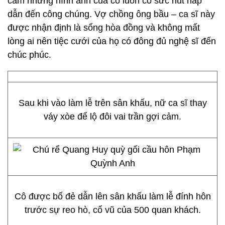
cảm nhưng hình ảnh của cô luôn có sức hút hấp
dẫn đến công chúng. Vợ chồng ông bầu – ca sĩ này
được nhận định là sống hòa đồng và không mất
lòng ai nên tiệc cưới của họ có đông đủ nghệ sĩ đến
chúc phúc.
Sau khi vào làm lễ trên sân khấu, nữ ca sĩ thay
váy xòe để lộ đôi vai trần gợi cảm.
Cô được bố đẻ dẫn lên sân khấu làm lễ đính hôn
trước sự reo hò, cổ vũ của 500 quan khách.