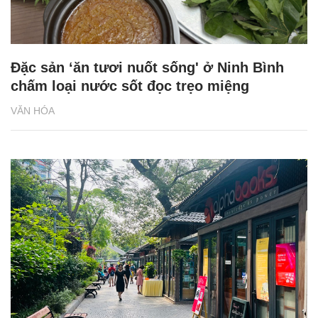
Đặc sản ‘ăn tươi nuốt sống' ở Ninh Bình
chấm loại nước sốt đọc trẹo miệng
VĂN HÓA