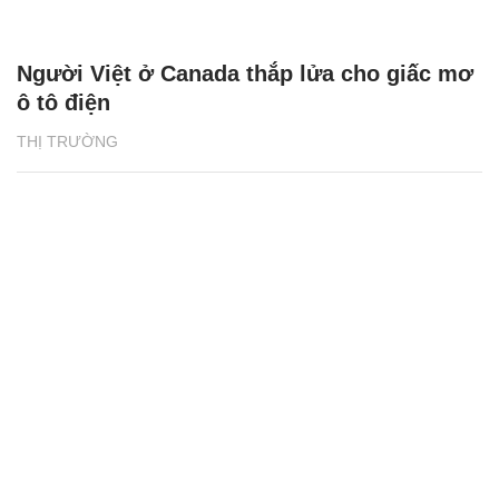
Người Việt ở Canada thắp lửa cho giấc mơ
ô tô điện
THỊ TRƯỜNG