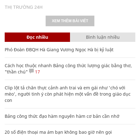
THỊ TRƯỜNG 24H
XEM THÊM BÀI VIẾT
Đọc nhiều
Bình luận nhiều
Phó Đoàn ĐBQH Hà Giang Vương Ngọc Hà bị kỷ luật
Cách học thuộc nhanh Bảng công thức lượng giác bằng thơ,
"thần chú"
17
Clip lột tả chân thực cảnh anh trai và em gái như 'chó với
mèo', người tinh ý còn phát hiện một vấn đề trong giáo dục
con
Bảng công thức đạo hàm nguyên hàm cơ bản cần nhớ
20 số điện thoại ma ám bạn không bao giờ nên gọi