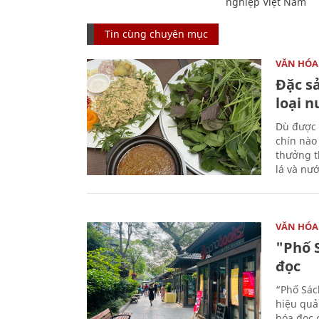
nghiệp Việt Nam
Tin cùng chuyên mục
VĂN HÓA
Đặc s
loại 
Dù được 
chín nào
thưởng th
lá và nư
VĂN HÓA
"Phố 
đọc
“Phố Sác
hiệu quả
hóa đọc 