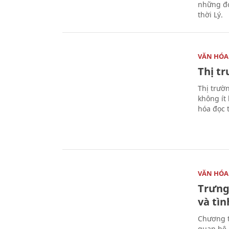
những đó
thời Lý.
VĂN HÓA
Thị t
Thị trườ
không ít
hóa đọc 
VĂN HÓA
Trưng
và tìn
Chương t
quan hệ 