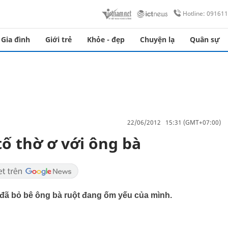
Hotline: 09161
Gia đình
Giới trẻ
Khỏe - đẹp
Chuyện lạ
Quân sự
22/06/2012 15:31 (GMT+07:00)
tố thờ ơ với ông bà
 đã bỏ bê ông bà ruột đang ốm yếu của mình.