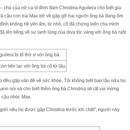
– chú của nữ ca sĩ đình đám Christina Aguilera cho biết gia
 và cậu con trai Max trở về gặp gỡ hai người ông bà đang ốm
a đình không hề yên ấm, từ nhỏ, cô đã chứng kiến cha mình
 lên tiếng về sự lạnh lùng của diva tóc vàng với ông bà ruột
òn liên lạc với ông bà cô từ lâu.
họ đều gặp vấn đề về sức khỏe. Tôi không biết bao lâu nữa họ
hann nói và cho biết thêm ông bà Christina sẽ rất vui mừng
- cậu nhóc Max.
ế giới nếu họ được gặp Christina trước khi chết”, người này