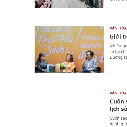
VĂN HÓA
Giới 
Nhiều gợi
sẻ tại c
Đường sá
VĂN HÓA
Cuốn s
lịch s
Cuốn sác
hành giú