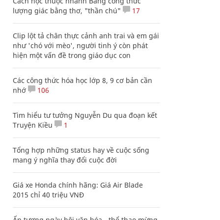
Cách học thuộc nhanh Bảng công thức
lượng giác bằng thơ, "thần chú"
17
Clip lột tả chân thực cảnh anh trai và em gái
như 'chó với mèo', người tinh ý còn phát
hiện một vấn đề trong giáo dục con
Các công thức hóa học lớp 8, 9 cơ bản cần
nhớ
106
Tìm hiểu tư tưởng Nguyễn Du qua đoạn kết
Truyện Kiều
1
Tổng hợp những status hay về cuộc sống
mang ý nghĩa thay đổi cuộc đời
Giá xe Honda chính hãng: Giá Air Blade
2015 chỉ 40 triệu VNĐ
Ấn tượng ngày hội văn hóa - thể thao mừng