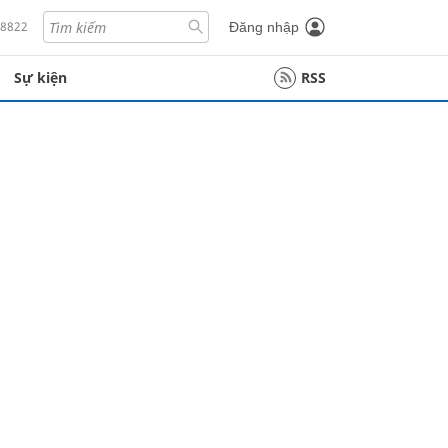
18822
Đăng nhập
Sự kiện
RSS