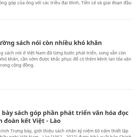
ng góp của ông với các triều đại Đinh, Tiền Lê và giai đoạn đầu
rường sách nói còn nhiều khó khăn
ng sách nói ở Việt Nam đã từng bước phát triển, song vẫn còn
 khó khăn, cần sớm được khắc phục để có thêm kênh lan tỏa văn
trong cộng đồng.
 bày sách góp phần phát triển văn hóa đọc
h đoàn kết Việt - Lào
rình Trưng bày, giới thiệu sách nhân kỷ niệm 60 năm thiết lập
hữu nghị Việt Nam - Lào (1962 - 2022) được Nhà xuất bản Chính