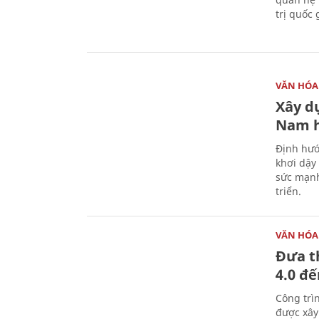
trị quốc 
VĂN HÓA
Xây d
Nam 
Định hướ
khơi dậy
sức mạnh
triển.
VĂN HÓA
Đưa t
4.0 đ
Công trì
được xây