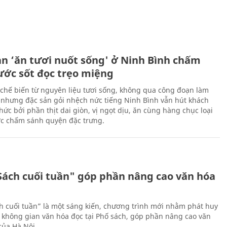
ản ‘ăn tươi nuốt sống' ở Ninh Bình chấm
nước sốt đọc trẹo miệng
chế biến từ nguyên liệu tươi sống, không qua công đoạn làm
 nhưng đặc sản gỏi nhệch nức tiếng Ninh Bình vẫn hút khách
ức bởi phần thịt dai giòn, vị ngọt dịu, ăn cùng hàng chục loại
ớc chấm sánh quyện đặc trưng.
Sách cuối tuần" góp phần nâng cao văn hóa
h cuối tuần” là một sáng kiến, chương trình mới nhằm phát huy
 không gian văn hóa đọc tại Phố sách, góp phần nâng cao văn
của Hà Nội.