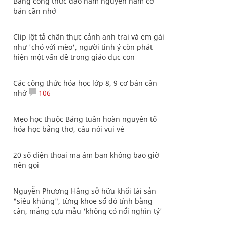
Bảng công thức đạo hàm nguyên hàm cơ
bản cần nhớ
Clip lột tả chân thực cảnh anh trai và em gái
như 'chó với mèo', người tinh ý còn phát
hiện một vấn đề trong giáo dục con
Các công thức hóa học lớp 8, 9 cơ bản cần
nhớ
106
Mẹo học thuộc Bảng tuần hoàn nguyên tố
hóa học bằng thơ, câu nói vui vẻ
20 số điện thoại ma ám bạn không bao giờ
nên gọi
Nguyễn Phương Hằng sở hữu khối tài sản
"siêu khủng", từng khoe sổ đỏ tính bằng
cân, mắng cựu mẫu 'không có nổi nghìn tỷ'