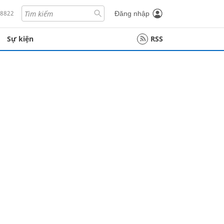
18822
Đăng nhập
Sự kiện
RSS