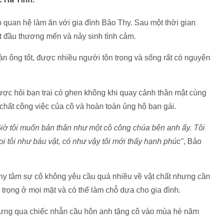
 quan hệ làm ăn với gia đình Bảo Thy. Sau một thời gian
t đầu thương mến và nảy sinh tình cảm.
n ông tốt, được nhiều người tôn trọng và sống rất có nguyên
ược hỏi bạn trai có ghen không khi quay cảnh thân mật cùng
chất công việc của cô và hoàn toàn ủng hộ bạn gái.
iờ tôi muốn bản thân như một cô công chúa bên anh ấy. Tôi
i tôi như báu vật, có như vậy tôi mới thấy hạnh phúc"
, Bảo
Thy tâm sự cô không yêu cầu quá nhiều về vật chất nhưng cần
 trọng ở mọi mặt và có thể làm chỗ dựa cho gia đình.
nhưng qua chiếc nhẫn cầu hôn anh tặng cô vào mùa hè năm