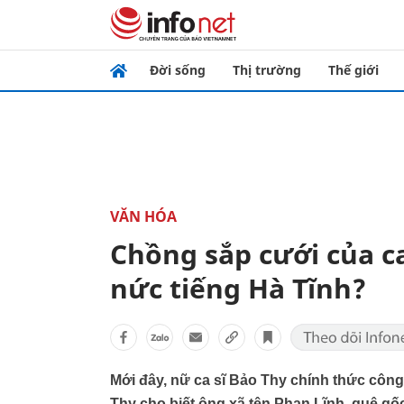
Đời sống
Thị trường
Thế giới
VĂN HÓA
Chồng sắp cưới của ca 
nức tiếng Hà Tĩnh?
Mới đây, nữ ca sĩ Bảo Thy chính thức công
Thy cho biết ông xã tên Phan Lĩnh, quê gố