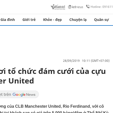
Hotline: 09161
Gia đình
Giới trẻ
Khỏe - đẹp
Chuyện lạ
Quân sự
28/09/2019 10:11 (GMT+07:00)
nơi tổ chức đám cưới của cựu
er United
ởng của CLB Manchester United, Rio Ferdinand, với cô
ị tại khách sạn có giá trên 5.000 bảng/đêm ở Thổ Nhĩ Kỳ,