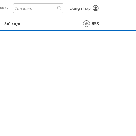
18822
Đăng nhập
Sự kiện
RSS