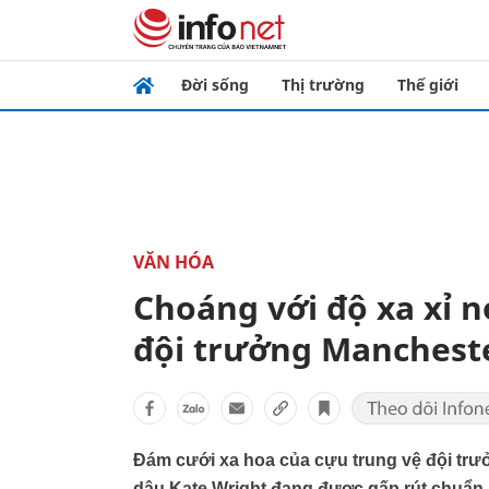
Đời sống
Thị trường
Thế giới
VĂN HÓA
Choáng với độ xa xỉ 
đội trưởng Manchest
Đám cưới xa hoa của cựu trung vệ đội trư
dâu Kate Wright đang được gấp rút chuẩn b