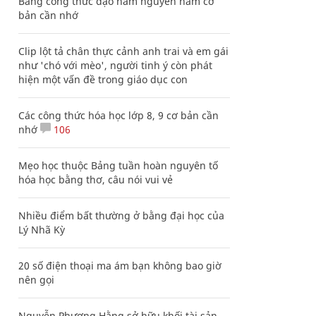
Bảng công thức đạo hàm nguyên hàm cơ
bản cần nhớ
Clip lột tả chân thực cảnh anh trai và em gái
như 'chó với mèo', người tinh ý còn phát
hiện một vấn đề trong giáo dục con
Các công thức hóa học lớp 8, 9 cơ bản cần
nhớ
106
Mẹo học thuộc Bảng tuần hoàn nguyên tố
hóa học bằng thơ, câu nói vui vẻ
Nhiều điểm bất thường ở bằng đại học của
Lý Nhã Kỳ
20 số điện thoại ma ám bạn không bao giờ
nên gọi
Nguyễn Phương Hằng sở hữu khối tài sản