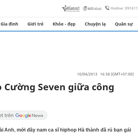
Hotline: 09161
Gia đình
Giới trẻ
Khỏe - đẹp
Chuyện lạ
Quân sự
10/04/2013 16:58 (GMT+07:00)
o Cường Seven giữa công
ài Anh, mới đây nam ca sĩ hiphop Hà thành đã rủ bạn gái