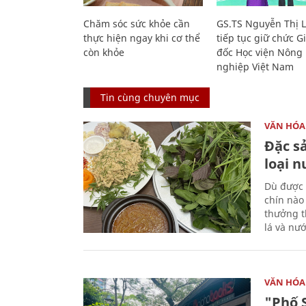
Chăm sóc sức khỏe cần
GS.TS Nguyễn Thị 
thực hiện ngay khi cơ thể
tiếp tục giữ chức 
còn khỏe
đốc Học viện Nông
nghiệp Việt Nam
Tin cùng chuyên mục
VĂN HÓA
Đặc s
loại 
Dù được 
chín nào
thưởng th
lá và nư
VĂN HÓA
"Phố 