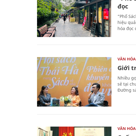
đọc
“Phố Sác
hiệu quả
hóa đọc 
VĂN HÓA
Giới 
Nhiều gợi
sẻ tại c
Đường sá
VĂN HÓA