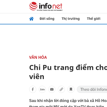
Đời sống
Thị trường
Thế giới
VĂN HÓA
Chi Pu trang điểm ch
viên
Sau khi nhận lời đóng cặp với bà xã Hồ Ho
tham gia một MV mới do YanTV thực hiện.