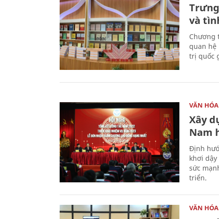
Trưng
và tìn
Chương t
quan hệ 
trị quốc 
VĂN HÓA
Xây d
Nam 
Định hướ
khơi dậy
sức mạnh
triển.
VĂN HÓA