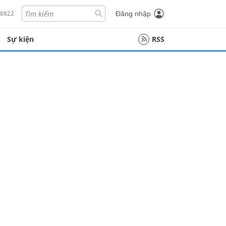
18822
Đăng nhập
Sự kiện
RSS