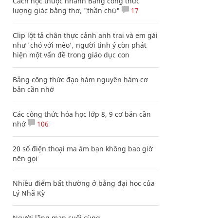
Cách học thuộc nhanh Bảng công thức
lượng giác bằng thơ, "thần chú"
17
Clip lột tả chân thực cảnh anh trai và em gái
như 'chó với mèo', người tinh ý còn phát
hiện một vấn đề trong giáo dục con
Bảng công thức đạo hàm nguyên hàm cơ
bản cần nhớ
Các công thức hóa học lớp 8, 9 cơ bản cần
nhớ
106
20 số điện thoại ma ám bạn không bao giờ
nên gọi
Nhiều điểm bất thường ở bằng đại học của
Lý Nhã Kỳ
Người lãng mạn cuối cùng