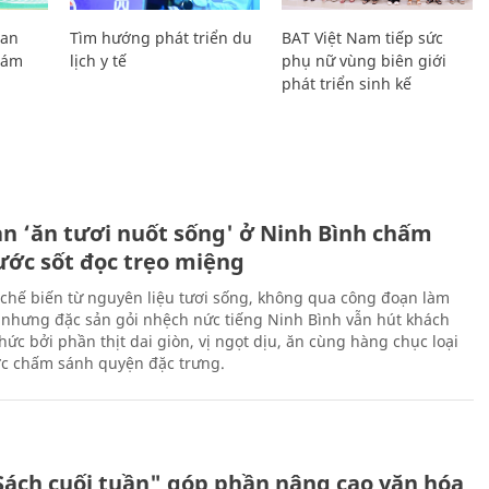
Lan
Tìm hướng phát triển du
BAT Việt Nam tiếp sức
Giám
lịch y tế
phụ nữ vùng biên giới
phát triển sinh kế
ản ‘ăn tươi nuốt sống' ở Ninh Bình chấm
nước sốt đọc trẹo miệng
chế biến từ nguyên liệu tươi sống, không qua công đoạn làm
 nhưng đặc sản gỏi nhệch nức tiếng Ninh Bình vẫn hút khách
ức bởi phần thịt dai giòn, vị ngọt dịu, ăn cùng hàng chục loại
ớc chấm sánh quyện đặc trưng.
Sách cuối tuần" góp phần nâng cao văn hóa