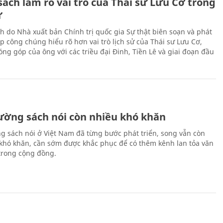
ách làm rõ vai trò của Thái sư Lưu Cơ trong
ử
h do Nhà xuất bản Chính trị quốc gia Sự thật biên soạn và phát
p công chúng hiểu rõ hơn vai trò lịch sử của Thái sư Lưu Cơ,
ng góp của ông với các triều đại Đinh, Tiền Lê và giai đoạn đầu
rường sách nói còn nhiều khó khăn
ng sách nói ở Việt Nam đã từng bước phát triển, song vẫn còn
 khó khăn, cần sớm được khắc phục để có thêm kênh lan tỏa văn
trong cộng đồng.