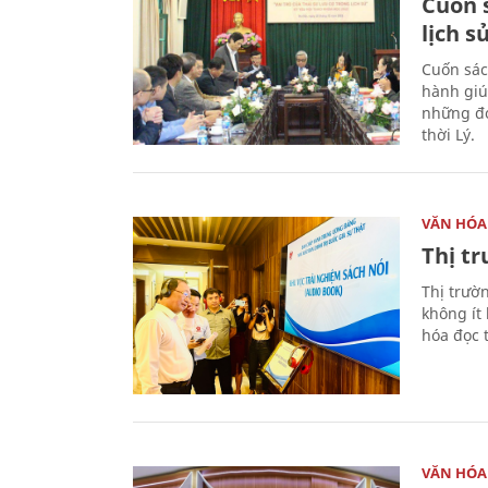
Cuốn s
lịch s
Cuốn sác
hành giú
những đó
thời Lý.
VĂN HÓA
Thị t
Thị trườ
không ít
hóa đọc 
VĂN HÓA