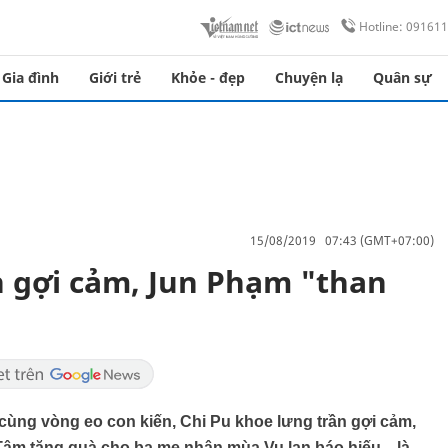
Hotline: 09161
Gia đình
Giới trẻ
Khỏe - đẹp
Chuyện lạ
Quân sự
15/08/2019 07:43 (GMT+07:00)
n gợi cảm, Jun Phạm "than
ùng vòng eo con kiến, Chi Pu khoe lưng trần gợi cảm,
âm tặng quà cho ba mẹ nhân mùa Vu lan báo hiếu... là