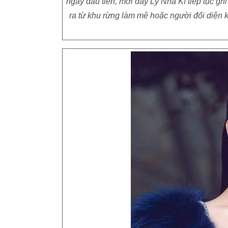
ngày đầu tiên, mới đây Lý Nhã Kì tiếp tục gh
ra từ khu rừng làm mê hoặc người đối diện k