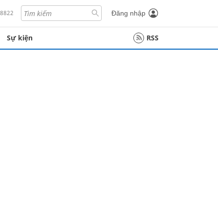
18822
Đăng nhập
Sự kiện
RSS