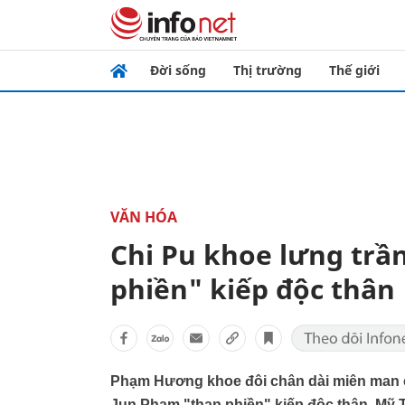
Đời sống
Thị trường
Thế giới
VĂN HÓA
Chi Pu khoe lưng trầ
phiền" kiếp độc thân
Phạm Hương khoe đôi chân dài miên man c
Jun Phạm "than phiền" kiếp độc thân, Mỹ T