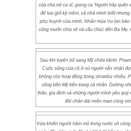
của cha nữ ca sĩ, giọng ca 'Người hãy quên 
để lưu giữ kỷ niệm, cả nhà mình biết nhưng 
phụ huynh của mình. Nhân mùa Vu lan báo hi
cũng muốn chia sẻ và cầu chúc đến Ba Mẹ, ng
Sau khi tuyên bố sang Mỹ chữa bệnh, Phạm 
Cuộc sống của cô ở xứ người vẫn nhận đ
không còn hoạt động trong showbiz nhiều. 
sống bên Mỹ trên trang cá nhân. Dường như
thân, gia đình và những người mình yêu qu
đôi chân dài miên man cùng vòng
Vừa khiến người hâm mộ trong nước vô cùng t