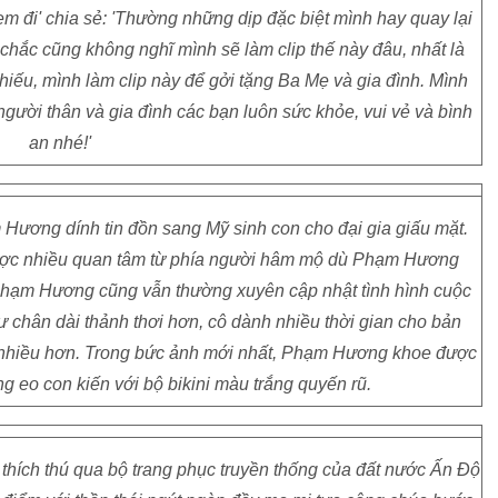
em đi' chia sẻ: 'Thường những dịp đặc biệt mình hay quay lại
chắc cũng không nghĩ mình sẽ làm clip thế này đâu, nhất là
ếu, mình làm clip này để gởi tặng Ba Mẹ và gia đình. Mình
ười thân và gia đình các bạn luôn sức khỏe, vui vẻ và bình
an nhé!'
Hương dính tin đồn sang Mỹ sinh con cho đại gia giấu mặt.
ược nhiều quan tâm từ phía người hâm mộ dù Phạm Hương
Phạm Hương cũng vẫn thường xuyên cập nhật tình hình cuộc
 chân dài thảnh thơi hơn, cô dành nhiều thời gian cho bản
ý nhiều hơn. Trong bức ảnh mới nhất, Phạm Hương khoe được
 eo con kiến với bộ bikini màu trắng quyến rũ.
hích thú qua bộ trang phục truyền thống của đất nước Ấn Độ