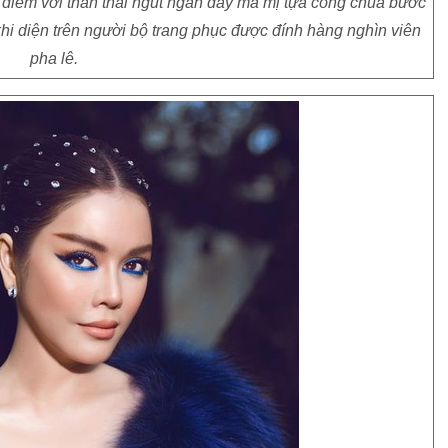
i điểm với thần thái ngút ngàn đầy ma mị tựa công chúa bước
hi diện trên người bộ trang phục được đính hàng nghìn viên
pha lê.