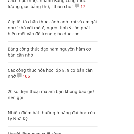
Cách học thuộc nhanh Bảng công thức
lượng giác bằng thơ, "thần chú"
17
Clip lột tả chân thực cảnh anh trai và em gái
như 'chó với mèo', người tinh ý còn phát
hiện một vấn đề trong giáo dục con
Bảng công thức đạo hàm nguyên hàm cơ
bản cần nhớ
Các công thức hóa học lớp 8, 9 cơ bản cần
nhớ
106
20 số điện thoại ma ám bạn không bao giờ
nên gọi
Nhiều điểm bất thường ở bằng đại học của
Lý Nhã Kỳ
Người lãng mạn cuối cùng