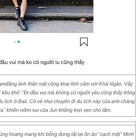
hạmđăng ảnh thân mật công khai tình cảm với Khả Ngân. Vậy
" kêu khổ :"Đi đâu vui mà không có người yêu cũng thấy trống
 lịch ở Bali. Có vẻ như chuyến đi du lịch này của anh chàng
a" khiến niềm vui của Jun không trọn vẹn cho lắm.
ùng hoang mang khi bỗng dưng lật lại ồn ào "cạch mặt" Minh