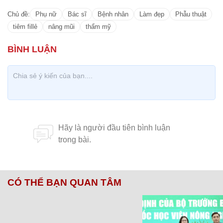
Chủ đề:
Phụ nữ
Bác sĩ
Bệnh nhân
Làm đẹp
Phẫu thuật
tiêm fillẻ
nâng mũi
thẩm mỹ
CÓ THỂ BẠN QUAN TÂM