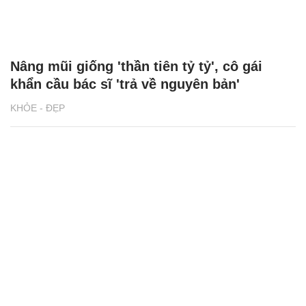
Nâng mũi giống 'thần tiên tỷ tỷ', cô gái
khẩn cầu bác sĩ 'trả về nguyên bản'
KHỎE - ĐẸP