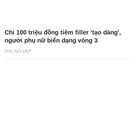
Chi 100 triệu đồng tiêm filler 'tạo dáng',
người phụ nữ biến dạng vòng 3
PHỤ NỮ ĐẸP