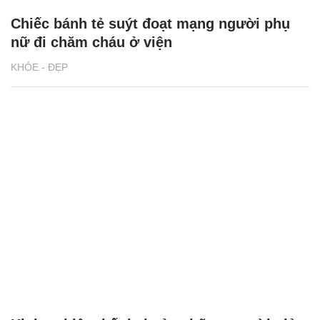
Chiếc bánh tẻ suýt đoạt mạng người phụ
nữ đi chăm cháu ở viện
KHỎE - ĐẸP