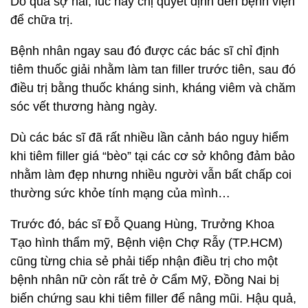
Do quá sợ hãi, lúc này chị quyết định đến bệnh viện
để chữa trị.
Bệnh nhân ngay sau đó được các bác sĩ chỉ định
tiêm thuốc giải nhằm làm tan filler trước tiên, sau đó
điều trị bằng thuốc kháng sinh, kháng viêm và chăm
sóc vết thương hàng ngày.
Dù các bác sĩ đã rất nhiều lần cảnh báo nguy hiểm
khi tiêm filler giá “bèo” tại các cơ sở không đảm bảo
nhằm làm đẹp nhưng nhiều người vẫn bất chấp coi
thường sức khỏe tính mạng của mình…
Trước đó, bác sĩ Đỗ Quang Hùng, Trưởng Khoa
Tạo hình thẩm mỹ, Bệnh viện Chợ Rẫy (TP.HCM)
cũng từng chia sẻ phải tiếp nhận điều trị cho một
bệnh nhân nữ còn rất trẻ ở Cẩm Mỹ, Đồng Nai bị
biến chứng sau khi tiêm filler để nâng mũi. Hậu quả,