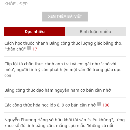
KHỎE - ĐẸP
XEM THÊM BÀI VIẾT
Đọc nhiều
Bình luận nhiều
Cách học thuộc nhanh Bảng công thức lượng giác bằng thơ,
"thần chú"
17
Clip lột tả chân thực cảnh anh trai và em gái như 'chó với
mèo', người tinh ý còn phát hiện một vấn đề trong giáo dục
con
Bảng công thức đạo hàm nguyên hàm cơ bản cần nhớ
Các công thức hóa học lớp 8, 9 cơ bản cần nhớ
106
Nguyễn Phương Hằng sở hữu khối tài sản "siêu khủng", từng
khoe sổ đỏ tính bằng cân, mắng cựu mẫu 'không có nổi