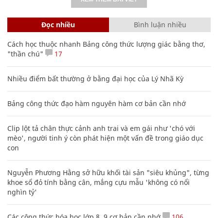
Đọc nhiều
Bình luận nhiều
Cách học thuộc nhanh Bảng công thức lượng giác bằng thơ,
"thần chú"
17
Nhiều điểm bất thường ở bằng đại học của Lý Nhã Kỳ
Bảng công thức đạo hàm nguyên hàm cơ bản cần nhớ
Clip lột tả chân thực cảnh anh trai và em gái như 'chó với
mèo', người tinh ý còn phát hiện một vấn đề trong giáo dục
con
Nguyễn Phương Hằng sở hữu khối tài sản "siêu khủng", từng
khoe sổ đỏ tính bằng cân, mắng cựu mẫu 'không có nổi
nghìn tỷ'
Các công thức hóa học lớp 8, 9 cơ bản cần nhớ
106