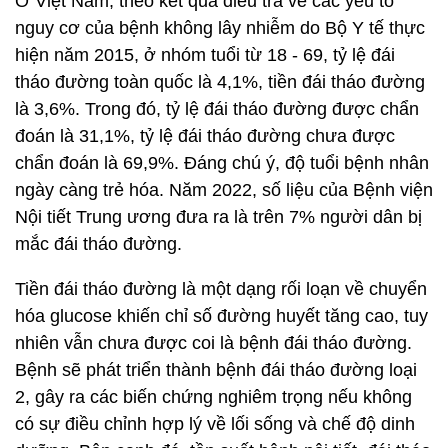
Ở Việt Nam, theo kết quả điều tra về các yếu tố
nguy cơ của bệnh không lây nhiễm do Bộ Y tế thực
hiện năm 2015, ở nhóm tuổi từ 18 - 69, tỷ lệ đái
tháo đường toàn quốc là 4,1%, tiền đái tháo đường
là 3,6%. Trong đó, tỷ lệ đái tháo đường được chẩn
đoán là 31,1%, tỷ lệ đái tháo đường chưa được
chẩn đoán là 69,9%. Đáng chú ý, độ tuổi bệnh nhân
ngày càng trẻ hóa. Năm 2022, số liệu của Bệnh viện
Nội tiết Trung ương đưa ra là trên 7% người dân bị
mắc đái tháo đường.
Tiền đái tháo đường là một dạng rối loạn về chuyển
hóa glucose khiến chỉ số đường huyết tăng cao, tuy
nhiên vẫn chưa được coi là bệnh đái tháo đường.
Bệnh sẽ phát triển thành bệnh đái tháo đường loại
2, gây ra các biến chứng nghiêm trọng nếu không
có sự điều chỉnh hợp lý về lối sống và chế độ dinh