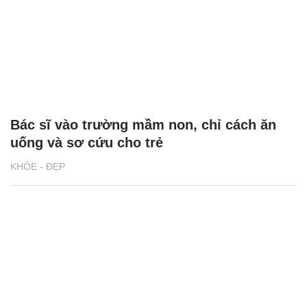
Bác sĩ vào trường mầm non, chỉ cách ăn
uống và sơ cứu cho trẻ
KHỎE - ĐẸP