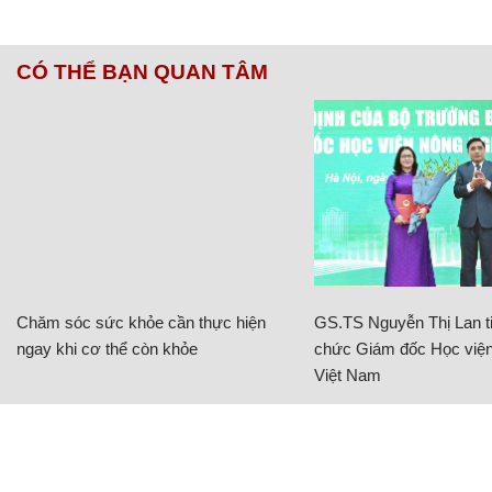
CÓ THỂ BẠN QUAN TÂM
Chăm sóc sức khỏe cần thực hiện
GS.TS Nguyễn Thị Lan ti
ngay khi cơ thể còn khỏe
chức Giám đốc Học viện
Việt Nam