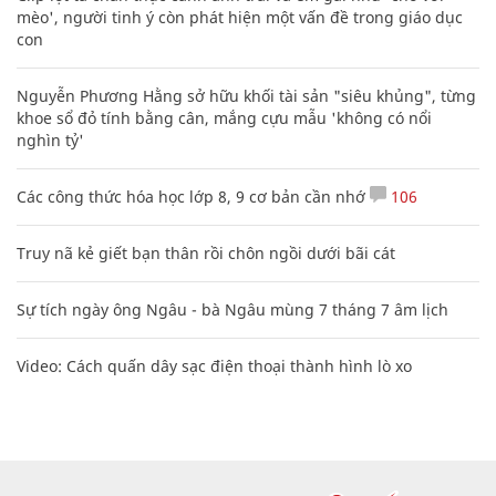
mèo', người tinh ý còn phát hiện một vấn đề trong giáo dục
con
Nguyễn Phương Hằng sở hữu khối tài sản "siêu khủng", từng
khoe sổ đỏ tính bằng cân, mắng cựu mẫu 'không có nổi
nghìn tỷ'
Các công thức hóa học lớp 8, 9 cơ bản cần nhớ
106
Truy nã kẻ giết bạn thân rồi chôn ngồi dưới bãi cát
Sự tích ngày ông Ngâu - bà Ngâu mùng 7 tháng 7 âm lịch
Video: Cách quấn dây sạc điện thoại thành hình lò xo