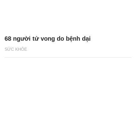
68 người tử vong do bệnh dại
SỨC KHỎE