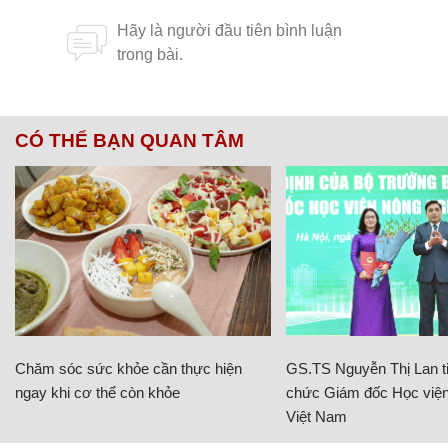
CÓ THỂ BẠN QUAN TÂM
Chăm sóc sức khỏe cần thực hiện
GS.TS Nguyễn Thị Lan ti
ngay khi cơ thể còn khỏe
chức Giám đốc Học viện
Việt Nam