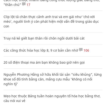
"thần chú"
17
Clip lột tả chân thực cảnh anh trai và em gái như 'chó với
mèo', người tinh ý còn phát hiện một vấn đề trong giáo dục
con
Truy nã kẻ giết bạn thân rồi chôn ngồi dưới bãi cát
Các công thức hóa học lớp 8, 9 cơ bản cần nhớ
106
20 số điện thoại ma ám bạn không bao giờ nên gọi
Nguyễn Phương Hằng sở hữu khối tài sản "siêu khủng", từng
khoe sổ đỏ tính bằng cân, mắng cựu mẫu 'không có nổi
nghìn tỷ'
Mẹo học thuộc Bảng tuần hoàn nguyên tố hóa học bằng thơ,
câu nói vui vẻ