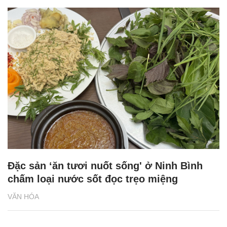
Đặc sản ‘ăn tươi nuốt sống' ở Ninh Bình
chấm loại nước sốt đọc trẹo miệng
VĂN HÓA