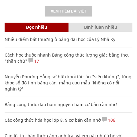
XEM THÊM BÀI VIẾT
Đọc nhiều
Bình luận nhiều
Nhiều điểm bất thường ở bằng đại học của Lý Nhã Kỳ
Cách học thuộc nhanh Bảng công thức lượng giác bằng thơ,
"thần chú"
17
Nguyễn Phương Hằng sở hữu khối tài sản "siêu khủng", từng
khoe sổ đỏ tính bằng cân, mắng cựu mẫu 'không có nổi
nghìn tỷ'
Bảng công thức đạo hàm nguyên hàm cơ bản cần nhớ
Các công thức hóa học lớp 8, 9 cơ bản cần nhớ
106
Clip lột tả chân thực cảnh anh trai và em gái như 'chó với