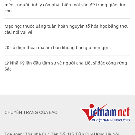
mèo', người tinh ý còn phát hiện một vấn đề trong giáo dục
con
Mẹo học thuộc Bảng tuần hoàn nguyên tố hóa học bằng thơ,
câu nói vui vẻ
20 số điện thoại ma ám bạn không bao giờ nên gọi
Lý Nhã Kỳ lần đầu tâm sự về người cha Liệt sĩ đặc công rừng
Sác
CHUYÊN TRANG CỦA BÁO
Tòa soạn: Tòa nhà Cục Tần Số, 115 Trần Duy Hưng Hà Nội