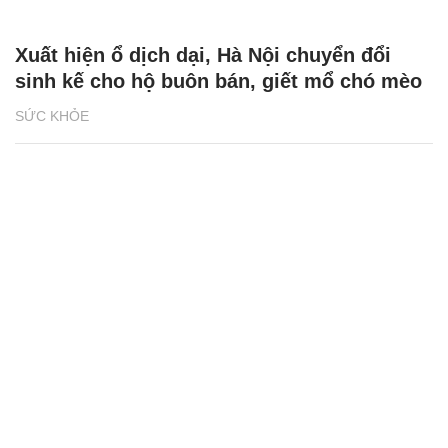
Xuất hiện ổ dịch dại, Hà Nội chuyển đổi
sinh kế cho hộ buôn bán, giết mổ chó mèo
SỨC KHỎE