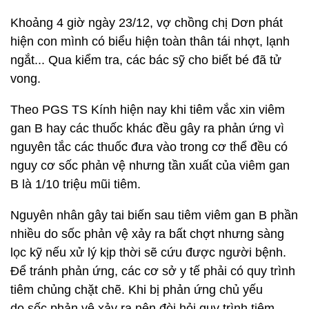
Khoảng 4 giờ ngày 23/12, vợ chồng chị Dơn phát
hiện con mình có biểu hiện toàn thân tái nhợt, lạnh
ngắt... Qua kiểm tra, các bác sỹ cho biết bé đã tử
vong.
Theo PGS TS Kính hiện nay khi tiêm vắc xin viêm
gan B hay các thuốc khác đều gây ra phản ứng vì
nguyên tắc các thuốc đưa vào trong cơ thể đều có
nguy cơ sốc phản vệ nhưng tần xuất của viêm gan
B là 1/10 triệu mũi tiêm.
Nguyên nhân gây tai biến sau tiêm viêm gan B phần
nhiều do sốc phản vệ xảy ra bất chợt nhưng sàng
lọc kỹ nếu xử lý kịp thời sẽ cứu được người bệnh.
Để tránh phản ứng, các cơ sở y tế phải có quy trình
tiêm chủng chặt chẽ. Khi bị phản ứng chủ yếu
do sốc phản vệ xảy ra nên đòi hỏi quy trình tiêm