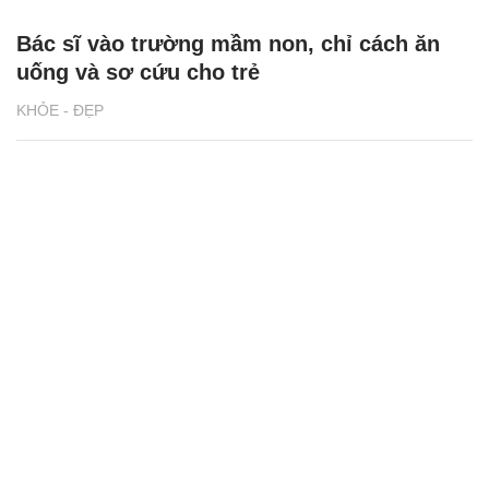
Bác sĩ vào trường mầm non, chỉ cách ăn
uống và sơ cứu cho trẻ
KHỎE - ĐẸP