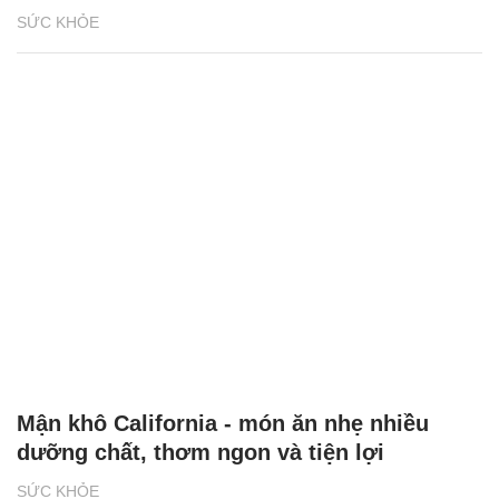
SỨC KHỎE
Mận khô California - món ăn nhẹ nhiều
dưỡng chất, thơm ngon và tiện lợi
SỨC KHỎE