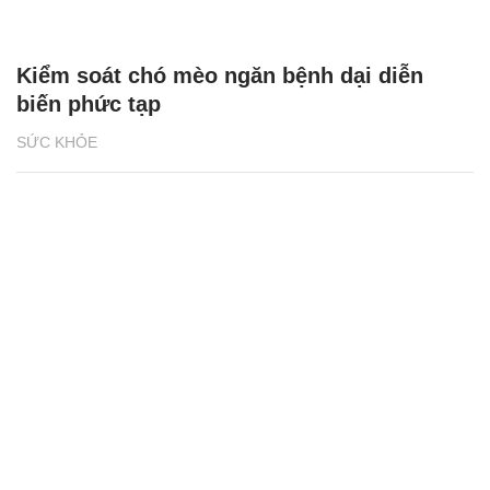
Kiểm soát chó mèo ngăn bệnh dại diễn
biến phức tạp
SỨC KHỎE