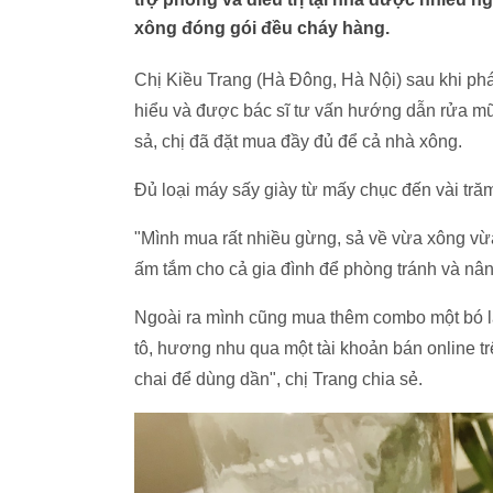
xông đóng gói đều cháy hàng.
Chị Kiều Trang (Hà Đông, Hà Nội) sau khi phát 
hiểu và được bác sĩ tư vấn hướng dẫn rửa m
sả, chị đã đặt mua đầy đủ để cả nhà xông.
Đủ loại máy sấy giày từ mấy chục đến vài tr
"Mình mua rất nhiều gừng, sả về vừa xông vừ
ấm tắm cho cả gia đình để phòng tránh và nâ
Ngoài ra mình cũng mua thêm combo một bó lá 
tô, hương nhu qua một tài khoản bán online 
chai để dùng dần", chị Trang chia sẻ.