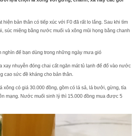
hiện bản thân có tiếp xúc với F0 đã rất lo lắng. Sau khi tìm
ũi, súc miệng bằng nước muối và xông mũi họng bằng chanh
ăm nghìn để bạn dùng trong những ngày mưa gió
a xay nhuyễn đóng chai cất ngăn mát tủ lạnh để đổ vào nước
ng cao sức đề kháng cho bản thân.
xông có giá 30.000 đồng, gồm có lá sả, lá bưởi, gừng, tía
trên mạng. Nước muối sinh lý thì 15.000 đồng mua được 5