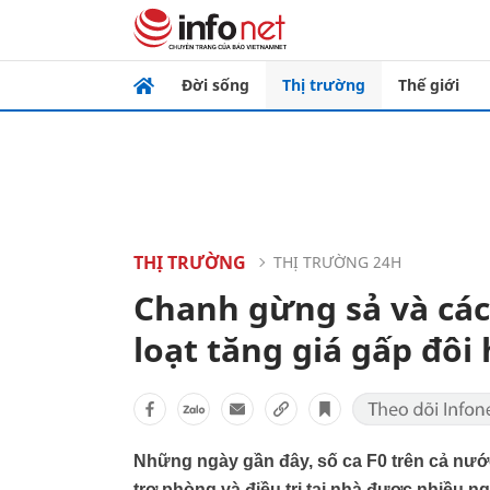
Đời sống
Thị trường
Thế giới
THỊ TRƯỜNG
THỊ TRƯỜNG 24H
Chanh gừng sả và cá
loạt tăng giá gấp đôi
Những ngày gần đây, số ca F0 trên cả nướ
trợ phòng và điều trị tại nhà được nhiều n