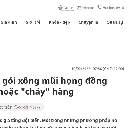
Hotline: 09161
Gia đình
Giới trẻ
Khỏe - đẹp
Chuyện lạ
Quân sự
19/02/2022 07:56 (GMT+07:00)
c gói xông mũi họng đồng
 hoặc "cháy" hàng
c gia tăng đột biến. Một trong những phương pháp hỗ
gười lựa chọn là xông với gừng, chanh, xả hay các gói