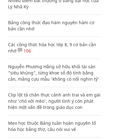
Nhiều điểm bất thường ở bằng đại học của
Lý Nhã Kỳ
Bảng công thức đạo hàm nguyên hàm cơ
bản cần nhớ
Các công thức hóa học lớp 8, 9 cơ bản cần
nhớ
106
Nguyễn Phương Hằng sở hữu khối tài sản
"siêu khủng", từng khoe sổ đỏ tính bằng
cân, mắng cựu mẫu 'không có nổi nghìn tỷ'
Clip lột tả chân thực cảnh anh trai và em gái
như 'chó với mèo', người tinh ý còn phát
hiện một vấn đề trong giáo dục con
Mẹo học thuộc Bảng tuần hoàn nguyên tố
hóa học bằng thơ, câu nói vui vẻ