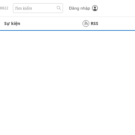
18822
Đăng nhập
Sự kiện
RSS