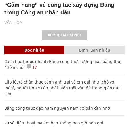
“Cẩm nang” về công tác xây dựng Đảng
trong Công an nhân dân
VĂN HÓA
XEM THÊM BÀI VIẾT
Đọc nhiều
Bình luận nhiều
Cách học thuộc nhanh Bảng công thức lượng giác bằng thơ,
"thần chú"
17
Clip lột tả chân thực cảnh anh trai và em gái như 'chó với
mèo', người tinh ý còn phát hiện một vấn đề trong giáo dục
con
Bảng công thức đạo hàm nguyên hàm cơ bản cần nhớ
20 số điện thoại ma ám bạn không bao giờ nên gọi