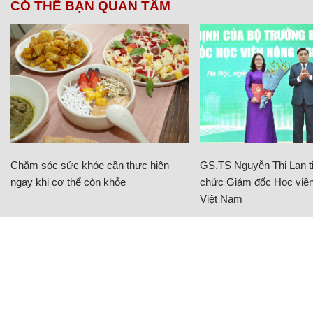
CÓ THỂ BẠN QUAN TÂM
Chăm sóc sức khỏe cần thực hiện
GS.TS Nguyễn Thị Lan ti
ngay khi cơ thể còn khỏe
chức Giám đốc Học viện
Việt Nam