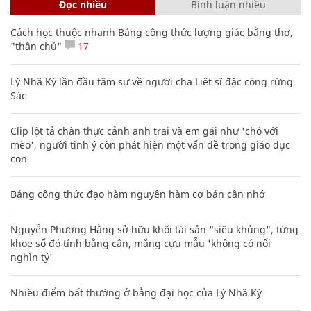
Đọc nhiều
Bình luận nhiều
Cách học thuộc nhanh Bảng công thức lượng giác bằng thơ,
"thần chú"
17
Lý Nhã Kỳ lần đầu tâm sự về người cha Liệt sĩ đặc công rừng
Sác
Clip lột tả chân thực cảnh anh trai và em gái như 'chó với
mèo', người tinh ý còn phát hiện một vấn đề trong giáo dục
con
Bảng công thức đạo hàm nguyên hàm cơ bản cần nhớ
Nguyễn Phương Hằng sở hữu khối tài sản "siêu khủng", từng
khoe sổ đỏ tính bằng cân, mắng cựu mẫu 'không có nổi
nghìn tỷ'
Nhiều điểm bất thường ở bằng đại học của Lý Nhã Kỳ