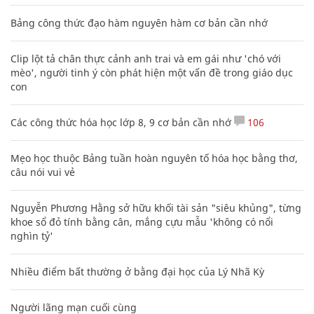
Bảng công thức đạo hàm nguyên hàm cơ bản cần nhớ
Clip lột tả chân thực cảnh anh trai và em gái như 'chó với
mèo', người tinh ý còn phát hiện một vấn đề trong giáo dục
con
Các công thức hóa học lớp 8, 9 cơ bản cần nhớ
106
Mẹo học thuộc Bảng tuần hoàn nguyên tố hóa học bằng thơ,
câu nói vui vẻ
Nguyễn Phương Hằng sở hữu khối tài sản "siêu khủng", từng
khoe sổ đỏ tính bằng cân, mắng cựu mẫu 'không có nổi
nghìn tỷ'
Nhiều điểm bất thường ở bằng đại học của Lý Nhã Kỳ
Người lãng mạn cuối cùng