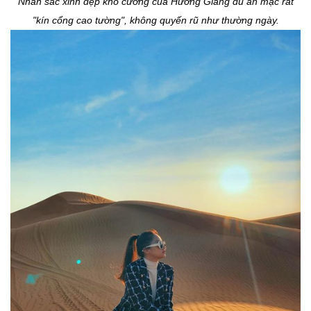
Nhan sắc xinh đẹp khó cưỡng của Hương Giang dù ăn mặc rất
"kín cổng cao tường", không quyến rũ như thường ngày.