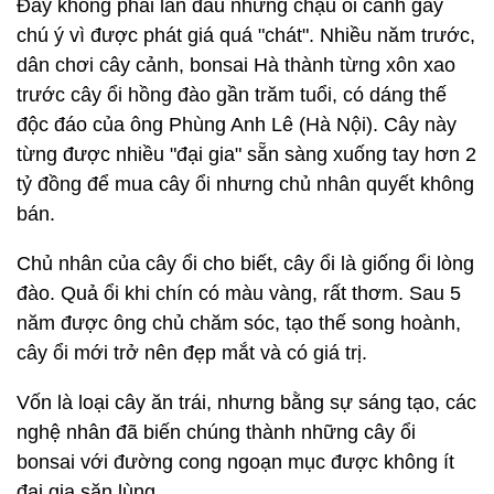
Đây không phải lần đầu những chậu ổi cảnh gây
chú ý vì được phát giá quá "chát". Nhiều năm trước,
dân chơi cây cảnh, bonsai Hà thành từng xôn xao
trước cây ổi hồng đào gần trăm tuổi, có dáng thế
độc đáo của ông Phùng Anh Lê (Hà Nội). Cây này
từng được nhiều "đại gia" sẵn sàng xuống tay hơn 2
tỷ đồng để mua cây ổi nhưng chủ nhân quyết không
bán.
Chủ nhân của cây ổi cho biết, cây ổi là giống ổi lòng
đào. Quả ổi khi chín có màu vàng, rất thơm. Sau 5
năm được ông chủ chăm sóc, tạo thế song hoành,
cây ổi mới trở nên đẹp mắt và có giá trị.
Vốn là loại cây ăn trái, nhưng bằng sự sáng tạo, các
nghệ nhân đã biến chúng thành những cây ổi
bonsai với đường cong ngoạn mục được không ít
đại gia săn lùng.