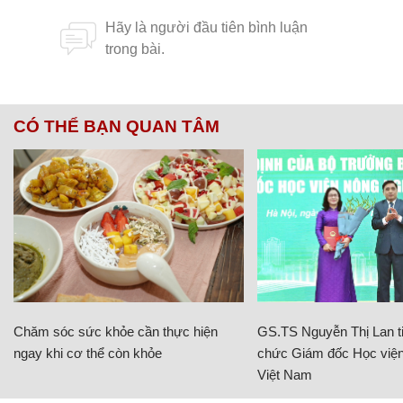
CÓ THỂ BẠN QUAN TÂM
Chăm sóc sức khỏe cần thực hiện
GS.TS Nguyễn Thị Lan ti
ngay khi cơ thể còn khỏe
chức Giám đốc Học viện
Việt Nam