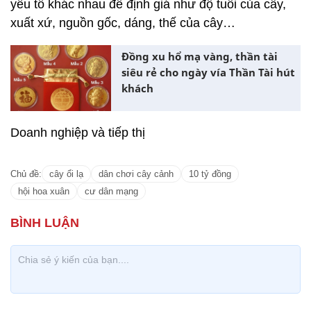
yếu tố khác nhau để định giá như độ tuổi của cây,
xuất xứ, nguồn gốc, dáng, thế của cây…
Đồng xu hổ mạ vàng, thần tài
siêu rẻ cho ngày vía Thần Tài hút
khách
Doanh nghiệp và tiếp thị
Chủ đề:
cây ổi lạ
dân chơi cây cảnh
10 tỷ đồng
hội hoa xuân
cư dân mạng