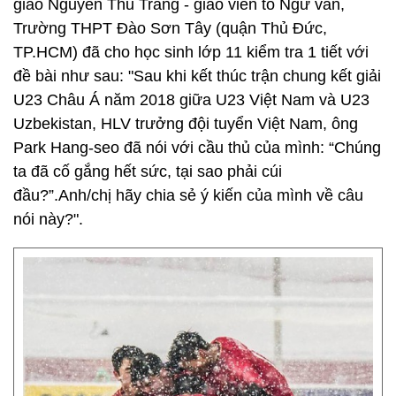
giáo Nguyễn Thu Trang - giáo viên tổ Ngữ văn,
Trường THPT Đào Sơn Tây (quận Thủ Đức,
TP.HCM) đã cho học sinh lớp 11 kiểm tra 1 tiết với
đề bài như sau: "Sau khi kết thúc trận chung kết giải
U23 Châu Á năm 2018 giữa U23 Việt Nam và U23
Uzbekistan, HLV trưởng đội tuyển Việt Nam, ông
Park Hang-seo đã nói với cầu thủ của mình: “Chúng
ta đã cố gắng hết sức, tại sao phải cúi
đầu?”.Anh/chị hãy chia sẻ ý kiến của mình về câu
nói này?".