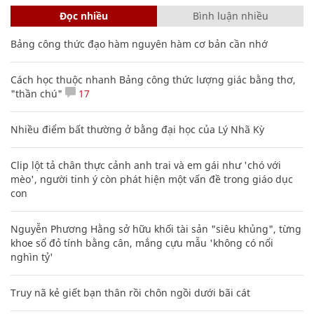
Đọc nhiều
Bình luận nhiều
Bảng công thức đạo hàm nguyên hàm cơ bản cần nhớ
Cách học thuộc nhanh Bảng công thức lượng giác bằng thơ,
"thần chú"
17
Nhiều điểm bất thường ở bằng đại học của Lý Nhã Kỳ
Clip lột tả chân thực cảnh anh trai và em gái như 'chó với
mèo', người tinh ý còn phát hiện một vấn đề trong giáo dục
con
Nguyễn Phương Hằng sở hữu khối tài sản "siêu khủng", từng
khoe sổ đỏ tính bằng cân, mắng cựu mẫu 'không có nổi
nghìn tỷ'
Truy nã kẻ giết bạn thân rồi chôn ngồi dưới bãi cát