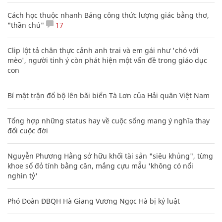
Cách học thuộc nhanh Bảng công thức lượng giác bằng thơ,
"thần chú"
17
Clip lột tả chân thực cảnh anh trai và em gái như 'chó với
mèo', người tinh ý còn phát hiện một vấn đề trong giáo dục
con
Bí mật trận đổ bộ lên bãi biển Tà Lơn của Hải quân Việt Nam
Tổng hợp những status hay về cuộc sống mang ý nghĩa thay
đổi cuộc đời
Nguyễn Phương Hằng sở hữu khối tài sản "siêu khủng", từng
khoe sổ đỏ tính bằng cân, mắng cựu mẫu 'không có nổi
nghìn tỷ'
Phó Đoàn ĐBQH Hà Giang Vương Ngọc Hà bị kỷ luật