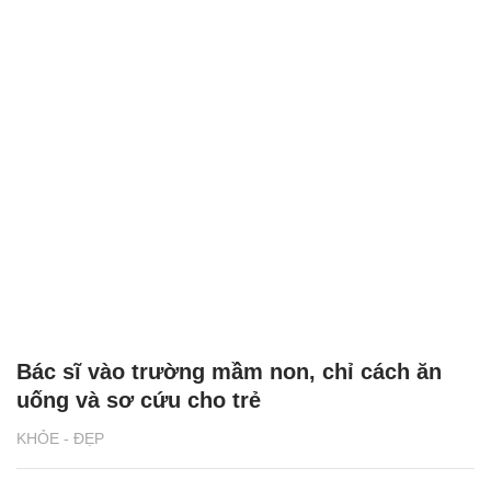
Bác sĩ vào trường mầm non, chỉ cách ăn
uống và sơ cứu cho trẻ
KHỎE - ĐẸP