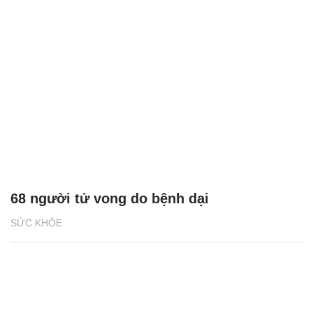
68 người tử vong do bệnh dại
SỨC KHỎE