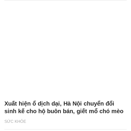
Xuất hiện ổ dịch dại, Hà Nội chuyển đổi
sinh kế cho hộ buôn bán, giết mổ chó mèo
SỨC KHỎE