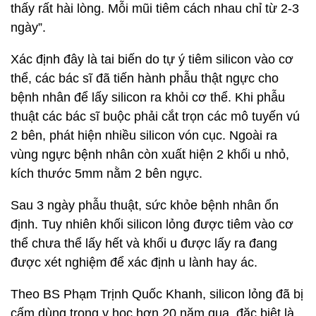
thấy rất hài lòng. Mỗi mũi tiêm cách nhau chỉ từ 2-3
ngày”.
Xác định đây là tai biến do tự ý tiêm silicon vào cơ
thể, các bác sĩ đã tiến hành phẫu thật ngực cho
bệnh nhân để lấy silicon ra khỏi cơ thể. Khi phẫu
thuật các bác sĩ buộc phải cắt trọn các mô tuyến vú
2 bên, phát hiện nhiều silicon vón cục. Ngoài ra
vùng ngực bệnh nhân còn xuất hiện 2 khối u nhỏ,
kích thước 5mm nằm 2 bên ngực.
Sau 3 ngày phẫu thuật, sức khỏe bệnh nhân ổn
định. Tuy nhiên khối silicon lỏng được tiêm vào cơ
thể chưa thể lấy hết và khối u được lấy ra đang
được xét nghiệm để xác định u lành hay ác.
Theo BS Phạm Trịnh Quốc Khanh, silicon lỏng đã bị
cấm dùng trong y học hơn 20 năm qua, đặc biệt là