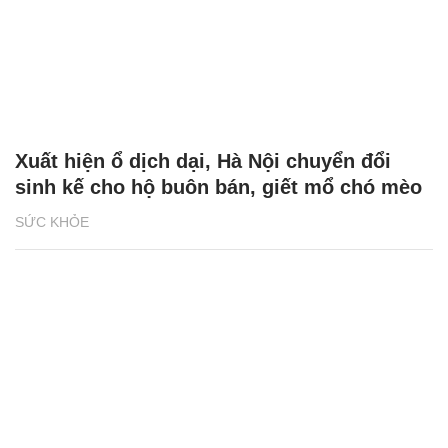
Xuất hiện ổ dịch dại, Hà Nội chuyển đổi
sinh kế cho hộ buôn bán, giết mổ chó mèo
SỨC KHỎE