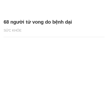
68 người tử vong do bệnh dại
SỨC KHỎE