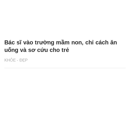
Bác sĩ vào trường mầm non, chỉ cách ăn
uống và sơ cứu cho trẻ
KHỎE - ĐẸP