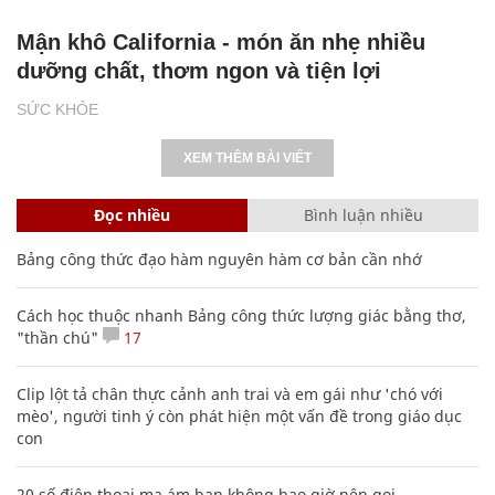
Mận khô California - món ăn nhẹ nhiều
dưỡng chất, thơm ngon và tiện lợi
SỨC KHỎE
XEM THÊM BÀI VIẾT
Đọc nhiều
Bình luận nhiều
Bảng công thức đạo hàm nguyên hàm cơ bản cần nhớ
Cách học thuộc nhanh Bảng công thức lượng giác bằng thơ,
"thần chú"
17
Clip lột tả chân thực cảnh anh trai và em gái như 'chó với
mèo', người tinh ý còn phát hiện một vấn đề trong giáo dục
con
20 số điện thoại ma ám bạn không bao giờ nên gọi