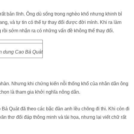
rất bản lĩnh. Ông dù sống trong nghèo khổ nhưng khinh bỉ
g, và tự tin có thể tự thay đổi được đời mình. Khi ra làm
 rồi sớm nhận ra có những vấn đề không thể thay đổi.
 dung Cao Bá Quát
nhàn. Nhưng khi chứng kiến nỗi thống khổ của nhân dân ông
chọn là tham gia khởi nghĩa nông dân.
Bá Quát đã theo các bậc đàn anh lều chõng đi thi. Khi còn đi
ăn thơ đối đáp thông minh và tài họa, nhưng lại viết chữ rất