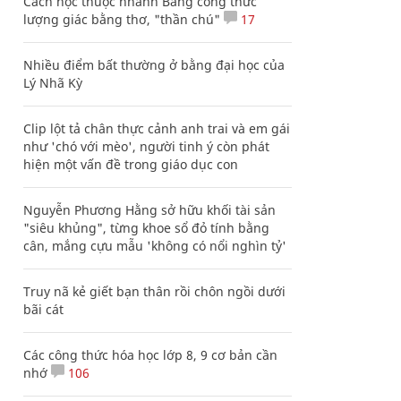
Cách học thuộc nhanh Bảng công thức
lượng giác bằng thơ, "thần chú"
17
Nhiều điểm bất thường ở bằng đại học của
Lý Nhã Kỳ
Clip lột tả chân thực cảnh anh trai và em gái
như 'chó với mèo', người tinh ý còn phát
hiện một vấn đề trong giáo dục con
Nguyễn Phương Hằng sở hữu khối tài sản
"siêu khủng", từng khoe sổ đỏ tính bằng
cân, mắng cựu mẫu 'không có nổi nghìn tỷ'
Truy nã kẻ giết bạn thân rồi chôn ngồi dưới
bãi cát
Các công thức hóa học lớp 8, 9 cơ bản cần
nhớ
106