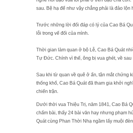
sau. Bệ hạ để như vậy chẳng phải là đảo lộn h
Trước những lời đối đáp có lý của Cao Bá Qu
lỗi trong vế đối của mình.
Thời gian làm quan ở bộ Lễ, Cao Bá Quát nhiề
Tự Đức. Chính vì thế, ông bị vua ghét, về sau
Sau khi từ quan về quê ở ẩn, tận mắt chứng k
thống khổ, Cao Bá Quát đã tham gia khởi nghĩa 
chiến trận.
Dưới thời vua Thiệu Trị, năm 1841, Cao Bá Q
chấm bài, thấy 24 bài văn hay nhưng phạm hú
Quát cùng Phan Thời Nhạ ngầm lấy muội đèn