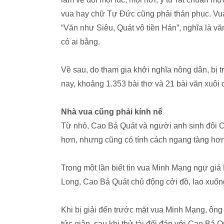
vua hay chữ Tự Đức cũng phải thán phục. Vua
“Văn như Siêu, Quát vô tiền Hán”, nghĩa là 
có ai bằng.
Về sau, do tham gia khởi nghĩa nông dân, bị tr
nay, khoảng 1.353 bài thơ và 21 bài văn xuôi
Nhà vua cũng phải kính nể
Từ nhỏ, Cao Bá Quát và người anh sinh đôi C
hơn, nhưng cũng có tính cách ngang tàng hơn
Trong một lần biết tin vua Minh Mạng ngự giá
Long, Cao Bá Quát chủ động cởi đồ, lao xuống 
Khi bị giải đến trước mặt vua Minh Mạng, ông kh
tức giận, sau khi thử tài đối đáp với Cao Bá 