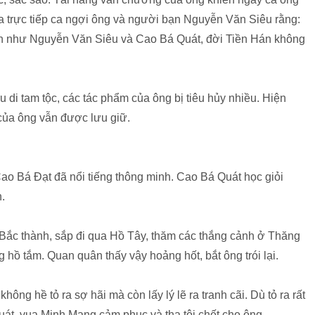
 trực tiếp ca ngợi ông và người bạn Nguyễn Văn Siêu rằng:
văn như Nguyễn Văn Siêu và Cao Bá Quát, đời Tiền Hán không
u di tam tộc, các tác phẩm của ông bị tiêu hủy nhiều. Hiện
 của ông vẫn được lưu giữ.
ao Bá Đạt đã nổi tiếng thông minh. Cao Bá Quát học giỏi
.
 Bắc thành, sắp đi qua Hồ Tây, thăm các thắng cảnh ở Thăng
hồ tắm. Quan quân thấy vậy hoảng hốt, bắt ông trói lại.
ông hề tỏ ra sợ hãi mà còn lấy lý lẽ ra tranh cãi. Dù tỏ ra rất
Quát, vua Minh Mạng cảm phục và tha tội chết cho ông.