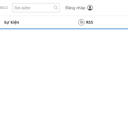
18822
Đăng nhập
Sự kiện
RSS