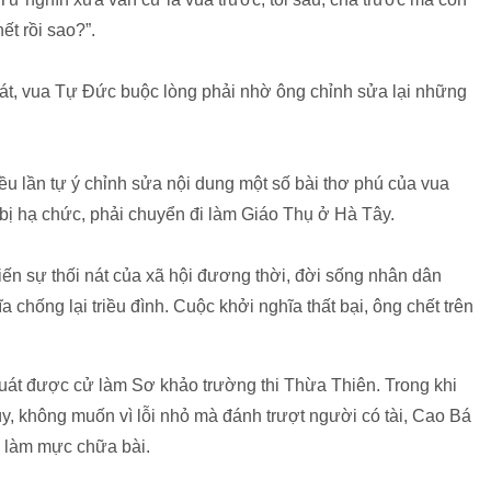
ết rồi sao?”.
át, vua Tự Đức buộc lòng phải nhờ ông chỉnh sửa lại những
u lần tự ý chỉnh sửa nội dung một số bài thơ phú của vua
 bị hạ chức, phải chuyển đi làm Giáo Thụ ở Hà Tây.
iến sự thối nát của xã hội đương thời, đời sống nhân dân
chống lại triều đình. Cuộc khởi nghĩa thất bại, ông chết trên
uát được cử làm Sơ khảo trường thi Thừa Thiên. Trong khi
y, không muốn vì lỗi nhỏ mà đánh trượt người có tài, Cao Bá
 làm mực chữa bài.