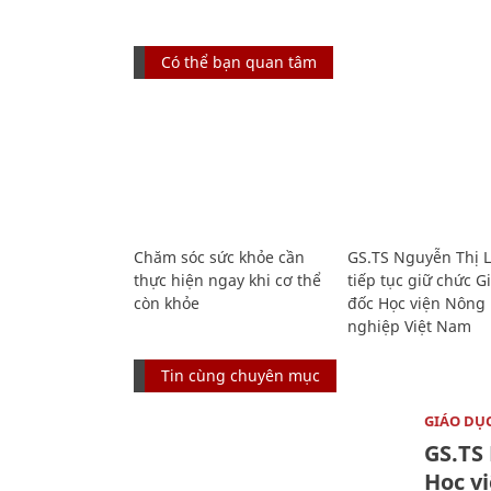
Có thể bạn quan tâm
Chăm sóc sức khỏe cần
GS.TS Nguyễn Thị 
thực hiện ngay khi cơ thể
tiếp tục giữ chức 
còn khỏe
đốc Học viện Nông
nghiệp Việt Nam
Tin cùng chuyên mục
GIÁO DỤ
GS.TS
Học v