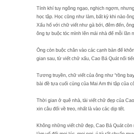
Tính khí tuy ngông ngạo, nghịch ngợm, nhưng b
học tập. Học cũng như làm, bất kỳ khi nào ôn
Xấu hổ với chữ viết như gà bới, đêm đến, ông
ông tự buộc tóc mình lên mái nhà để mỗi lần ngủ
Ông còn buộc chân vào các cạnh bàn để không 
gian sau, từ viết chữ xấu, Cao Bá Quát nổi tiế
Tương truyền, chữ viết của ông như “rồng bay 
bài đề tựa cuối cùng của Mai Am thi tập của 
Thời gian ở quê nhà, tài viết chữ đẹp của C
xin câu đối về treo, nhất là vào các dịp tết.
Không những viết chữ đẹp, Cao Bá Quát còn nổi
làm vế đối mọi lúc, mọi nơi, ý tứ rất chuẩn 