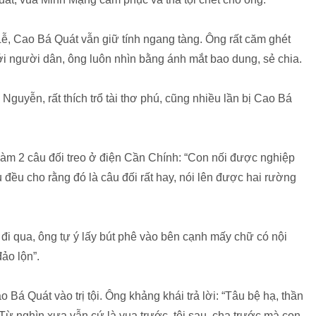
ễ, Cao Bá Quát vẫn giữ tính ngang tàng. Ông rất căm ghét
với người dân, ông luôn nhìn bằng ánh mắt bao dung, sẻ chia.
Nguyễn, rất thích trổ tài thơ phú, cũng nhiều lần bị Cao Bá
 làm 2 câu đối treo ở điện Cần Chính: “Con nối được nghiệp
u đều cho rằng đó là câu đối rất hay, nói lên được hai rường
 đi qua, ông tự ý lấy bút phê vào bên cạnh mấy chữ có nội
ảo lộn”.
 Bá Quát vào trị tội. Ông khảng khái trả lời: “Tâu bệ hạ, thần
 Từ nghìn xưa vẫn cứ là vua trước, tôi sau, cha trước mà con