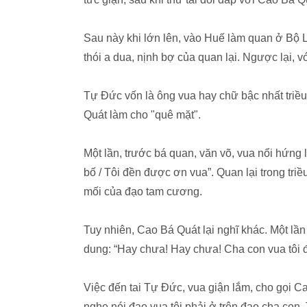
Sau này khi lớn lên, vào Huế làm quan ở Bộ L
thói a dua, nịnh bợ của quan lại. Ngược lại, 
Tự Đức vốn là ông vua hay chữ bậc nhất triều 
Quát làm cho "quê mặt".
Một lần, trước bá quan, văn võ, vua nổi hứng
bố / Tôi đền được ơn vua”. Quan lại trong triề
mối của đạo tam cương.
Tuy nhiên, Cao Bá Quát lại nghĩ khác. Một lần
dung: “Hay chưa! Hay chưa! Cha con vua tôi đ
Việc đến tai Tự Đức, vua giận lắm, cho gọi Cao
nghe nói đạo vua tôi phải ở trên đạo cha con.