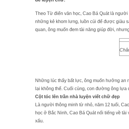
Theo Từ điển văn học, Cao Bá Quát là người 
những kẻ khom lưng, luồn cúi để được giàu san
quan, ông muốn đem tài năng giúp đời, nhưng
Chân
Những lúc thấy bất lực, ông muốn hưởng an 
lại không thể. Cuối cùng, con đường ông lựa 
Cột tóc lên trần nhà luyện viết chữ đẹp
Là người thông minh từ nhỏ, năm 12 tuổi, Cao 
học ở Bắc Ninh, Cao Bá Quát nổi tiếng về tài v
xấu.