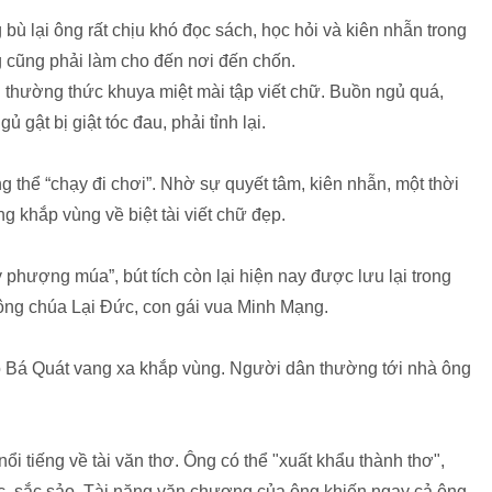
ù lại ông rất chịu khó đọc sách, học hỏi và kiên nhẫn trong
g cũng phải làm cho đến nơi đến chốn.
 thường thức khuya miệt mài tập viết chữ. Buồn ngủ quá,
 gật bị giật tóc đau, phải tỉnh lại.
thể “chạy đi chơi”. Nhờ sự quyết tâm, kiên nhẫn, một thời
ng khắp vùng về biệt tài viết chữ đẹp.
phượng múa”, bút tích còn lại hiện nay được lưu lại trong
công chúa Lại Đức, con gái vua Minh Mạng.
ao Bá Quát vang xa khắp vùng. Người dân thường tới nhà ông
 tiếng về tài văn thơ. Ông có thể "xuất khẩu thành thơ",
mực, sắc sảo. Tài năng văn chương của ông khiến ngay cả ông