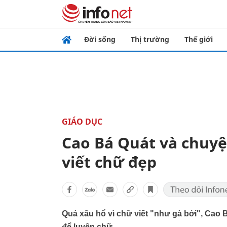
Đời sống
Thị trường
Thế giới
GIÁO DỤC
Cao Bá Quát và chuyệ
viết chữ đẹp
Quá xấu hổ vì chữ viết "như gà bới", Cao 
để luyện chữ.