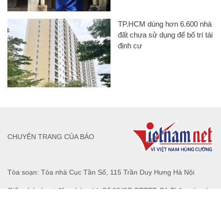
TP.HCM dùng hơn 6.600 nhà
đất chưa sử dụng để bố trí tái
định cư
CHUYÊN TRANG CỦA BÁO
Tòa soạn: Tòa nhà Cục Tần Số, 115 Trần Duy Hưng Hà Nội
Giấy phép hoạt động báo chí: Số 09/GP-BTTTT, Bộ Thông tin và
Truyền thông cấp ngày 07/01/2019.