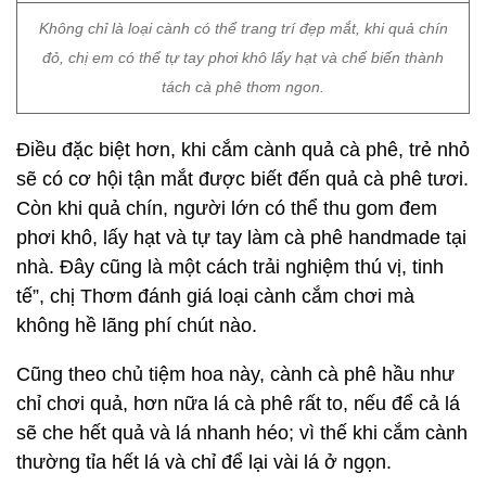
Không chỉ là loại cành có thể trang trí đẹp mắt, khi quả chín
đỏ, chị em có thể tự tay phơi khô lấy hạt và chế biến thành
tách cà phê thơm ngon.
Điều đặc biệt hơn, khi cắm cành quả cà phê, trẻ nhỏ
sẽ có cơ hội tận mắt được biết đến quả cà phê tươi.
Còn khi quả chín, người lớn có thể thu gom đem
phơi khô, lấy hạt và tự tay làm cà phê handmade tại
nhà. Đây cũng là một cách trải nghiệm thú vị, tinh
tế”, chị Thơm đánh giá loại cành cắm chơi mà
không hề lãng phí chút nào.
Cũng theo chủ tiệm hoa này, cành cà phê hầu như
chỉ chơi quả, hơn nữa lá cà phê rất to, nếu để cả lá
sẽ che hết quả và lá nhanh héo; vì thế khi cắm cành
thường tỉa hết lá và chỉ để lại vài lá ở ngọn.