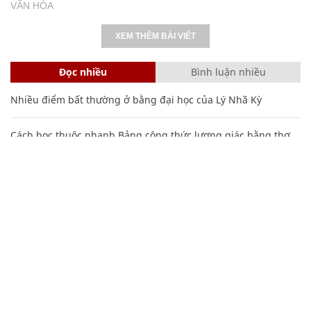
VĂN HÓA
XEM THÊM BÀI VIẾT
Đọc nhiều
Bình luận nhiều
Nhiều điểm bất thường ở bằng đại học của Lý Nhã Kỳ
Cách học thuộc nhanh Bảng công thức lượng giác bằng thơ,
"thần chú"
17
Bảng công thức đạo hàm nguyên hàm cơ bản cần nhớ
Nguyễn Phương Hằng sở hữu khối tài sản "siêu khủng", từng
khoe sổ đỏ tính bằng cân, mắng cựu mẫu 'không có nổi
nghìn tỷ'
Các công thức hóa học lớp 8, 9 cơ bản cần nhớ
106