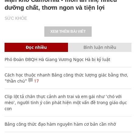
dưỡng chất, thơm ngon và tiện lợi
SỨC KHỎE
XEM THÊM BÀI VIẾT
Đọc nhiều
Bình luận nhiều
Phó Đoàn ĐBQH Hà Giang Vương Ngọc Hà bị kỷ luật
Cách học thuộc nhanh Bảng công thức lượng giác bằng thơ,
"thần chú"
17
Clip lột tả chân thực cảnh anh trai và em gái như 'chó với
mèo', người tinh ý còn phát hiện một vấn đề trong giáo dục
con
Bảng công thức đạo hàm nguyên hàm cơ bản cần nhớ