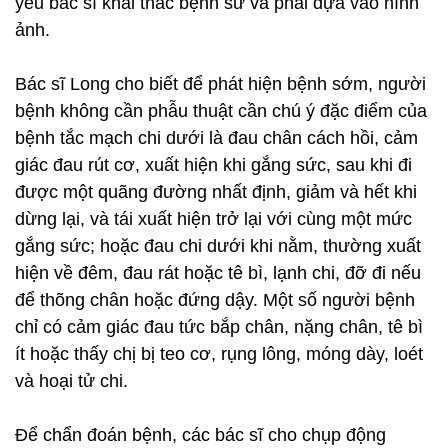
yếu bác sĩ khai thác bệnh sử và phải dựa vào hình
ảnh.
Bác sĩ Long cho biết để phát hiện bệnh sớm, người
bệnh không cần phẫu thuật cần chú ý đặc điểm của
bệnh tắc mạch chi dưới là đau chân cách hồi, cảm
giác đau rút cơ, xuất hiện khi gắng sức, sau khi đi
được một quãng đường nhất định, giảm và hết khi
dừng lại, và tái xuất hiện trở lại với cùng một mức
gắng sức; hoặc đau chi dưới khi nằm, thường xuất
hiện về đêm, đau rát hoặc tê bì, lạnh chi, đỡ đi nếu
để thõng chân hoặc đứng dậy. Một số người bệnh
chỉ có cảm giác đau tức bắp chân, nặng chân, tê bì
ít hoặc thấy chị bị teo cơ, rụng lông, móng dày, loét
và hoại tử chi.
Để chẩn đoán bệnh, các bác sĩ cho chụp động