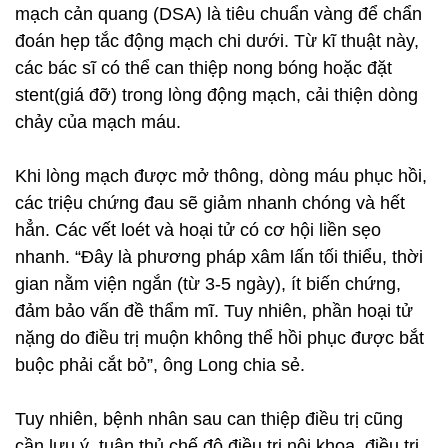
mạch cản quang (DSA) là tiêu chuẩn vàng để chẩn
đoán hẹp tắc động mạch chi dưới. Từ kĩ thuật này,
các bác sĩ có thể can thiệp nong bóng hoặc đặt
stent(giá đỡ) trong lòng động mạch, cải thiện dòng
chảy của mạch máu.
Khi lòng mạch được mở thông, dòng máu phục hồi,
các triệu chứng đau sẽ giảm nhanh chóng và hết
hẳn. Các vết loét và hoại tử có cơ hội liền sẹo
nhanh. “Đây là phương pháp xâm lấn tối thiểu, thời
gian nằm viện ngắn (từ 3-5 ngày), ít biến chứng,
đảm bảo vấn đề thẩm mĩ. Tuy nhiên, phần hoại tử
nặng do điều trị muộn không thể hồi phục được bắt
buộc phải cắt bỏ”, ông Long chia sẻ.
Tuy nhiên, bệnh nhân sau can thiệp điều trị cũng
cần lưu ý, tuân thủ chế độ điều trị nội khoa, điều trị