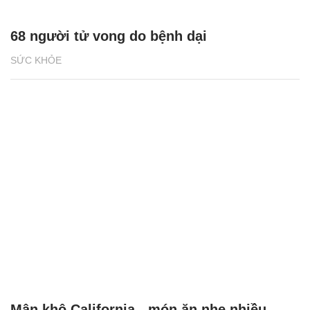
68 người tử vong do bệnh dại
SỨC KHỎE
Mận khô California - món ăn nhẹ nhiều