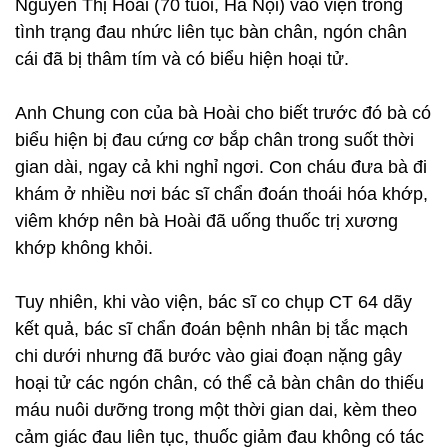
Nguyễn Thị Hoài (70 tuổi, Hà Nội) vào viện trong
tình trạng đau nhức liên tục bàn chân, ngón chân
cái đã bị thâm tím và có biểu hiện hoại tử.
Anh Chung con của bà Hoài cho biết trước đó bà có
biểu hiện bị đau cứng cơ bắp chân trong suốt thời
gian dài, ngay cả khi nghỉ ngơi. Con cháu đưa bà đi
khám ở nhiều nơi bác sĩ chẩn đoán thoái hóa khớp,
viêm khớp nên bà Hoài đã uống thuốc trị xương
khớp không khỏi.
Tuy nhiên, khi vào viện, bác sĩ co chụp CT 64 dãy
kết quả, bác sĩ chẩn đoán bệnh nhân bị tắc mạch
chi dưới nhưng đã bước vào giai đoạn nặng gây
hoại tử các ngón chân, có thể cả bàn chân do thiếu
máu nuôi dưỡng trong một thời gian dai, kèm theo
cảm giác đau liên tục, thuốc giảm đau không có tác