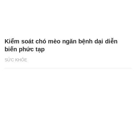
Kiểm soát chó mèo ngăn bệnh dại diễn
biến phức tạp
SỨC KHỎE