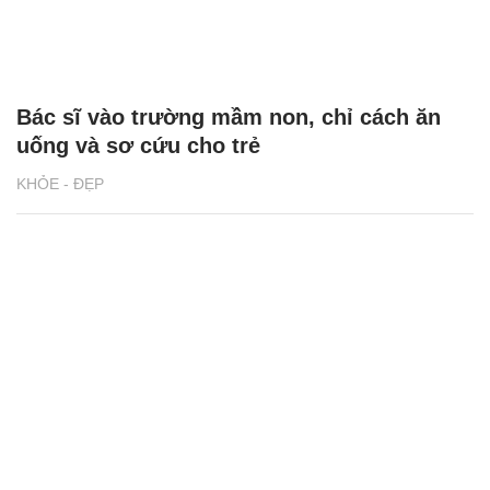
Bác sĩ vào trường mầm non, chỉ cách ăn
uống và sơ cứu cho trẻ
KHỎE - ĐẸP