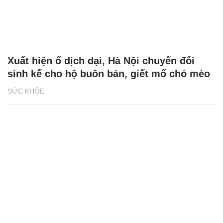
Xuất hiện ổ dịch dại, Hà Nội chuyển đổi
sinh kế cho hộ buôn bán, giết mổ chó mèo
SỨC KHỎE