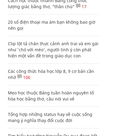
Cách học thuộc nhanh Bảng công thức
lượng giác bằng thơ, "thần chú"
17
20 số điện thoại ma ám bạn không bao giờ
nên gọi
Clip lột tả chân thực cảnh anh trai và em gái
như 'chó với mèo', người tinh ý còn phát
hiện một vấn đề trong giáo dục con
Các công thức hóa học lớp 8, 9 cơ bản cần
nhớ
106
Mẹo học thuộc Bảng tuần hoàn nguyên tố
hóa học bằng thơ, câu nói vui vẻ
Tổng hợp những status hay về cuộc sống
mang ý nghĩa thay đổi cuộc đời
Tìm hiểu tư tưởng Nguyễn Du qua đoạn kết