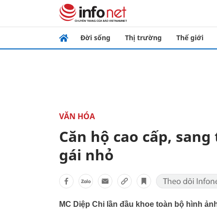
Đời sống
Thị trường
Thế giới
VĂN HÓA
Căn hộ cao cấp, sang 
gái nhỏ
MC Diệp Chi lần đầu khoe toàn bộ hình ản