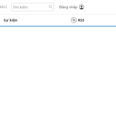
18822
Đăng nhập
Sự kiện
RSS