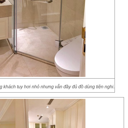
 khách tuy hơi nhỏ nhưng vẫn đầy đủ đồ dùng tiện nghi.