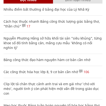
Nhiều điểm bất thường ở bằng đại học của Lý Nhã Kỳ
Cách học thuộc nhanh Bảng công thức lượng giác bằng thơ,
"thần chú"
17
Nguyễn Phương Hằng sở hữu khối tài sản "siêu khủng", từng
khoe sổ đỏ tính bằng cân, mắng cựu mẫu 'không có nổi
nghìn tỷ'
Bảng công thức đạo hàm nguyên hàm cơ bản cần nhớ
Các công thức hóa học lớp 8, 9 cơ bản cần nhớ
106
Clip lột tả chân thực cảnh anh trai và em gái như 'chó với
mèo', người tinh ý còn phát hiện một vấn đề trong giáo dục
con
Mẹo học thuộc Bảng tuần hoàn nguyên tố hóa học bằng thơ,