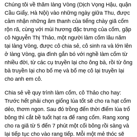
Chúng tôi về thăm làng Vòng (Dịch Vọng Hậu, quận
Cầu Giấy, Hà Nội) vào những ngày giữa Thu, được
cảm nhận những âm thanh của tiếng chày giã cốm
rộn rã, cùng với mùi hương đặc trưng của cốm, gặp
cô Nguyễn Thị Thảo, một người làm cốm lâu năm
tại làng Vòng, được cô chia sẻ, cô sinh ra và lớn lên
ở làng Vòng, gia đình gắn bó với nghề làm cốm từ
nhiều đời, từ các cụ truyền lại cho ông bà, rồi từ ông
bà truyền lại cho bố mẹ và bố mẹ cô lại truyền lại
cho anh em cô.
Chia sẻ về quy trình làm cốm, cô Thảo cho hay:
Trước hết phải chọn giống lúa tốt sẽ cho ra hạt cốm
dẻo, thơm ngon. Sau đó trồng đến thời điểm lúa trổ
bông thì cắt bề tuốt hạt ra để rang cốm. Rang xong
cho ra giã từ 5 đến 7 phút một cối bông rồi sàng và
lại tiếp tục cho vào rang tiếp. Mỗi một mẻ thóc sẽ