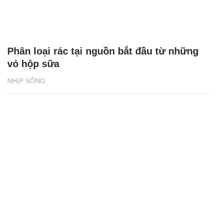
NHỊP SỐNG
Tổng quan Phát triển bền vững 2024 của
BAT Việt Nam: Những thành tựu ấn tượng