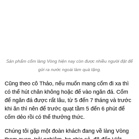
Sản phẩm cốm làng Vòng hiện nay còn được nhiều người đặt để
gửi ra nước ngoài làm quà tặng.
Cũng theo cô Thảo, nếu muốn mang cốm đi xa thì
có thể hút chân không hoặc để vào ngăn đá. Cốm
để ngăn đá được rất lâu, từ 5 đến 7 tháng và trước
khi ăn thì nên để trước quạt tầm 5 đến 6 phút để
cốm dẻo rồi có thể thưởng thức.
Chúng tôi gặp một đoàn khách đang về làng Vòng
tham quan, trải nghiệm, họ chia sẻ, đã đến Việt
Nam từ những năm 1990 và đã đi đến rất nhiều nơi
trên mảnh đất Việt Nam nhưng đây là lần đầu tiên
họ được đến làng Vòng, được thưởng thức món
cốm.