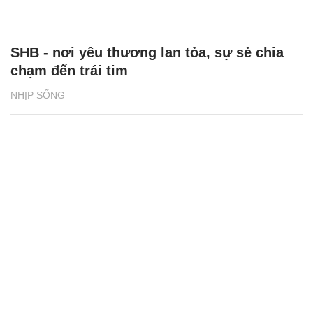
Niềm tự hào của người SHB
NHỊP SỐNG