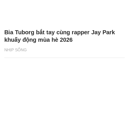
NHỊP SỐNG
Phân loại rác tại nguồn bắt đầu từ những
vỏ hộp sữa