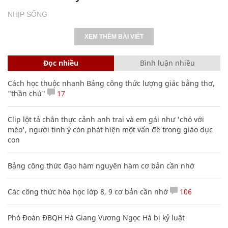
Cách học thuộc nhanh Bảng công thức lượng giác bằng thơ,
"thần chú"
17
Clip lột tả chân thực cảnh anh trai và em gái như 'chó với
mèo', người tinh ý còn phát hiện một vấn đề trong giáo dục
con
Bảng công thức đạo hàm nguyên hàm cơ bản cần nhớ
Các công thức hóa học lớp 8, 9 cơ bản cần nhớ
106
Phó Đoàn ĐBQH Hà Giang Vương Ngọc Hà bị kỷ luật
20 số điện thoại ma ám bạn không bao giờ nên gọi
Nguyễn Phương Hằng sở hữu khối tài sản "siêu khủng", từng
khoe sổ đỏ tính bằng cân, mắng cựu mẫu 'không có nổi
nghìn tỷ'