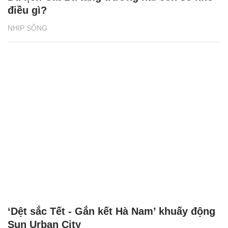
‘Dệt sắc Tết - Gắn kết Hà Nam’ khuấy động
Sun Urban City
NHỊP SỐNG
XEM THÊM BÀI VIẾT
Đọc nhiều
Bình luận nhiều