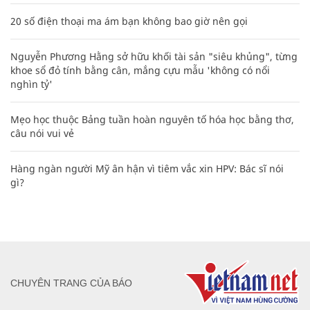
Mẹo học thuộc Bảng tuần hoàn nguyên tố hóa học bằng thơ,
câu nói vui vẻ
Hàng ngàn người Mỹ ân hận vì tiêm vắc xin HPV: Bác sĩ nói
gì?
CHUYÊN TRANG CỦA BÁO
Tòa soạn: Tòa nhà Cục Tần Số, 115 Trần Duy Hưng Hà Nội
Giấy phép hoạt động báo chí: Số 09/GP-BTTTT, Bộ Thông tin và
Truyền thông cấp ngày 07/01/2019.
0916118822
Hotline nội dung: