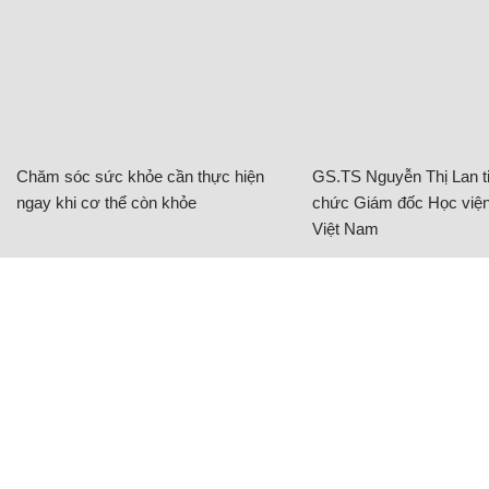
Chăm sóc sức khỏe cần thực hiện
GS.TS Nguyễn Thị Lan ti
ngay khi cơ thể còn khỏe
chức Giám đốc Học viện
Việt Nam
BAT Việt Nam tiếp sức phụ nữ vùng biên
giới phát triển sinh kế