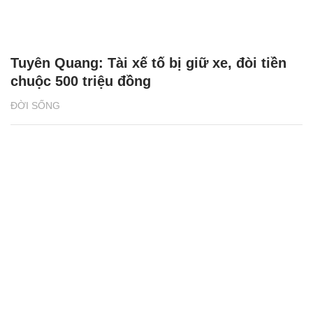
ĐỜI SỐNG
2 giải đấu Taekwondo kịch tính trong tuần
lễ thể thao của CJ K Festa 2025
NHỊP SỐNG