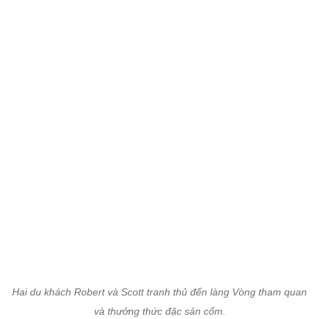
Hai du khách Robert và Scott tranh thủ đến làng Vòng tham quan
và thưởng thức đặc sản cốm.
Với du khách nước ngoài, việc thưởng thức cốm
không chỉ là nếm thử hương vị đặc sản mới mẻ mà
còn là dịp để cảm nhận sự ấm áp và thân thiện của
con người Việt Nam.