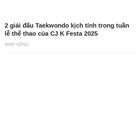
SHB - nơi yêu thương lan tỏa, sự sẻ chia
chạm đến trái tim
NHỊP SỐNG