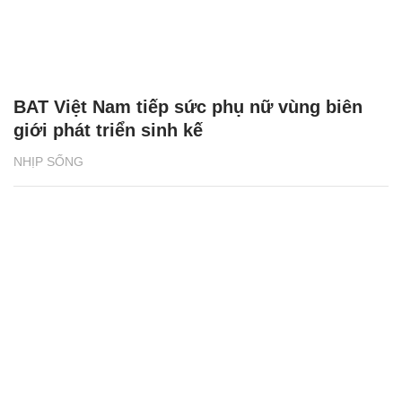
NHỊP SỐNG
Bia Tuborg bắt tay cùng rapper Jay Park
khuấy động mùa hè 2026