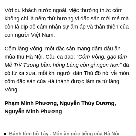
Cốm làng Vòng, một đặc sản mang đậm dấu ấn
mùa thu Hà Nội. Câu ca dao:
“Cốm Vòng, gạo tám
Mễ Trì/ Tương bần, húng Láng còn gì ngon hơn”
đã
có từ xa xưa, mỗi khi người dân Thủ đô nói về món
cốm đặc sản của Hà thành được làm ra từ làng
Vòng.
Phạm Minh Phương, Nguyễn Thùy Dương,
Nguyễn Minh Phương
Bánh tôm hồ Tây - Món ăn nức tiếng của Hà Nội
'gây thương nhớ' cho du khách quốc tế
Chủ đề:
làng Vòng
đặc sản Hà Nội