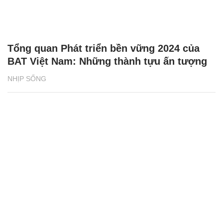
NHỊP SỐNG
Tuyên Quang: Tài xế tố bị giữ xe, đòi tiền
chuộc 500 triệu đồng