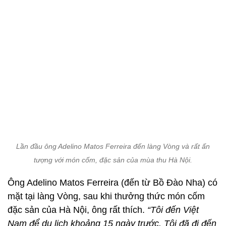
Lần đầu ông Adelino Matos Ferreira đến làng Vòng và rất ấn
tượng với món cốm, đặc sản của mùa thu Hà Nội.
Ông Adelino Matos Ferreira (đến từ Bồ Đào Nha) có
mặt tại làng Vòng, sau khi thưởng thức món cốm
đặc sản của Hà Nội, ông rất thích.
“Tôi đến Việt
Nam để du lịch khoảng 15 ngày trước. Tôi đã đi đến
rất nhiều nơi như Sapa, Hạ Long và bây giờ là Hà
Nội… Lần đầu đến đây, tôi thật sự ấn tượng với làng
nghề cốm này. Sau này bạn bè hoặc người thân của
tôi có dịp đến Việt Nam, nhất định tôi sẽ giới thiệu
về cốm làng Vòng để họ cùng trải nghiệm đặc sản